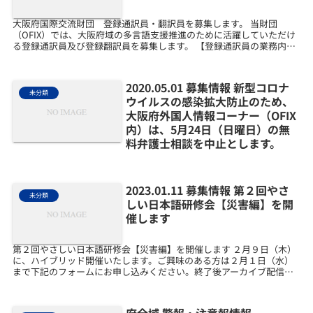
大阪府国際交流財団 登録通訳員・翻訳員を募集します。 当財団
（OFIX）では、大阪府域の多言語支援推進のために活躍していただけ
る登録通訳員及び登録翻訳員を募集します。 【登録通訳員の業務内
容】・大阪府域でのコミュニティ通訳活動（活動場所など...
2020.05.01 募集情報 新型コロナ
未分類
ウイルスの感染拡大防止のため、
大阪府外国人情報コーナー（OFIX
内）は、5月24日（日曜日）の無
料弁護士相談を中止とします。
2023.01.11 募集情報 第２回やさ
未分類
しい日本語研修会【災害編】を開
催します
第２回やさしい日本語研修会【災害編】を開催します ２月９日（木）
に、ハイブリッド開催いたします。ご興味のある方は２月１日（水）
まで下記のフォームにお申し込みください。終了後アーカイブ配信も
行う予定です。 日時 ２月９日（木）、14:0...