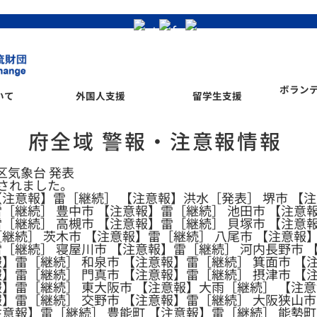
ボラン
いて
外国人支援
留学生支援
府全域 警報・注意報情報
管区気象台 発表
されました。
【注意報】雷［継続］ 【注意報】洪水［発表］ 堺市 【
［継続］ 豊中市 【注意報】雷［継続］ 池田市 【注意
［継続］ 高槻市 【注意報】雷［継続］ 貝塚市 【注意
継続］ 茨木市 【注意報】雷［継続］ 八尾市 【注意報
［継続］ 寝屋川市 【注意報】雷［継続］ 河内長野市 
】雷［継続］ 和泉市 【注意報】雷［継続］ 箕面市 【
】雷［継続］ 門真市 【注意報】雷［継続］ 摂津市 【
報】雷［継続］ 東大阪市 【注意報】大雨［継続］ 【注意
報】雷［継続］ 交野市 【注意報】雷［継続］ 大阪狭山市
注意報】雷［継続］ 豊能町 【注意報】雷［継続］ 能勢町