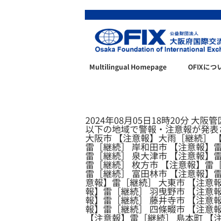
Multilingual Homepage
OFIXにつ
2024年08月05日18時20分 大阪
以下の地域で警報・注意報が発表
大阪市 【注意報】大雨［継続］ 
雷［継続］ 岸和田市 【注意報】雷
雷［継続］ 泉大津市 【注意報】雷
雷［継続］ 枚方市 【注意報】雷［
雷［継続］ 富田林市 【注意報】雷
意報】雷［継続］ 大東市 【注意報
報】雷［継続］ 羽曳野市 【注意報
報】雷［継続］ 藤井寺市 【注意
報】雷［継続］ 四條畷市 【注意
【注意報】雷［継続］ 島本町 【