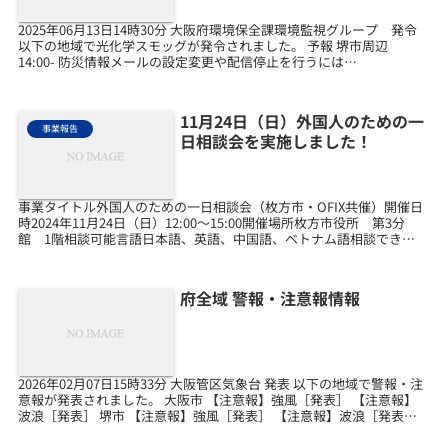
2025年06月13日14時30分 大阪府環境保全課環境監視グループ 発令
以下の地域で光化学スモッグが発令されました。 予報 堺市周辺
14:00- 防災情報メールの設定変更や配信停止を行うには
touroku@osaka-bousai....
11月24日（日）外国人のための一
事業報告
日相談会を実施しました！
事業タイトル外国人のための一日相談会（枚方市・OFIX共催）開催日
時2024年11月24日（日）12:00～15:00開催場所枚方市役所 第3分
館 1階相談可能言語日本語、英語、中国語、ベトナム語相談できる
こと在留資格、年金、社会保険、生活...
府全域 警報・注意報情報
2026年02月07日15時33分 大阪管区気象台 発表 以下の地域で警報・注
意報が発表されました。 大阪市 【注意報】強風［発表］ 【注意報】
波浪［発表］ 堺市 【注意報】強風［発表］ 【注意報】波浪［発表］
岸和田市 【注意報】強風［発...