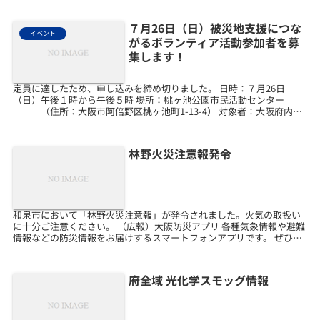
７月26日（日）被災地支援につな
イベント
がるボランティア活動参加者を募
集します！
定員に達したため、申し込みを締め切りました。 日時：７月26日
（日）午後１時から午後５時 場所：桃ヶ池公園市民活動センター
（住所：大阪市阿倍野区桃ヶ池町1-13-4） 対象者：大阪府内在
住、在勤、在学の外国人 活動内容：水害などで汚...
林野火災注意報発令
和泉市において「林野火災注意報」が発令されました。火気の取扱い
に十分ご注意ください。 （広報）大阪防災アプリ 各種気象情報や避難
情報などの防災情報をお届けするスマートフォンアプリです。 ぜひダ
ウンロードをお願いします。 ※このメールは送信専...
府全域 光化学スモッグ情報