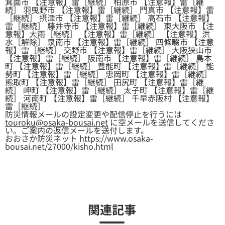
箕面市 【注意報】雷［継続］ 柏原市 【注意報】雷［継
続］ 羽曳野市 【注意報】雷［継続］ 門真市 【注意報】雷
［継続］ 摂津市 【注意報】雷［継続］ 高石市 【注意報】
雷［継続］ 藤井寺市 【注意報】雷［継続］ 東大阪市 【注
意報】大雨［継続］ 【注意報】雷［継続］ 【注意報】洪
水［解除］ 泉南市 【注意報】雷［継続］ 四條畷市 【注意
報】雷［継続］ 交野市 【注意報】雷［継続］ 大阪狭山市
【注意報】雷［継続］ 阪南市 【注意報】雷［継続］ 島本
町 【注意報】雷［継続］ 豊能町 【注意報】雷［継続］ 能
勢町 【注意報】雷［継続］ 忠岡町 【注意報】雷［継続］
熊取町 【注意報】雷［継続］ 田尻町 【注意報】雷［継
続］ 岬町 【注意報】雷［継続］ 太子町 【注意報】雷［継
続］ 河南町 【注意報】雷［継続］ 千早赤阪村 【注意報】
雷［継続］
防災情報メールの設定変更や配信停止を行うには
touroku@osaka-bousai.net
に空メールを送信してくださ
い。ご案内の返信メールを送付します。
おおさか防災ネット https://www.osaka-
bousai.net/27000/kisho.html
関連記事