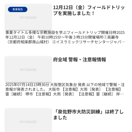
12月12日（金）フィールドトリッ
事業報告
プを実施しました！
事業タイトル多様な宗教施設を学ぶフィールドトリップ開催日時2025
年12月12日（金） 午前10時15分～午後３時15分開催場所①高麗寺
（京都府相楽郡南山城村） ②イスラミックリサーチセンタージャパン
［通称 八幡モスク］ （京都府八幡...
府全域 警報・注意報情報
2025年07月14日15時36分 大阪管区気象台 発表 以下の地域で警報・注
意報が発表されました。 大阪市 【注意報】大雨［発表］ 【注意報】
雷［継続］ 堺市 【注意報】大雨［発表］ 【注意報】雷［継続］ 岸和
田市 【注意報】雷［継続］ ...
「泉佐野市大防災訓練」は終了し
ました