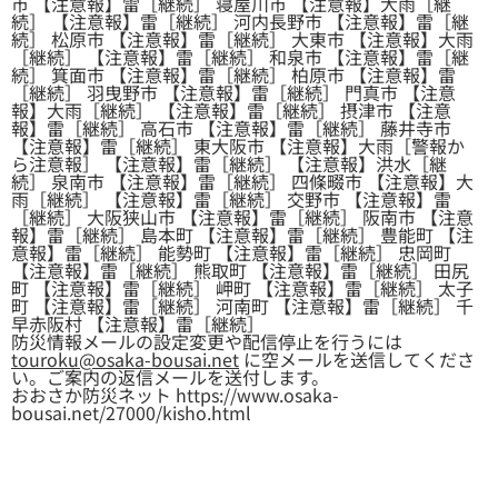
市 【注意報】雷［継続］ 寝屋川市 【注意報】大雨［継
続］ 【注意報】雷［継続］ 河内長野市 【注意報】雷［継
続］ 松原市 【注意報】雷［継続］ 大東市 【注意報】大雨
［継続］ 【注意報】雷［継続］ 和泉市 【注意報】雷［継
続］ 箕面市 【注意報】雷［継続］ 柏原市 【注意報】雷
［継続］ 羽曳野市 【注意報】雷［継続］ 門真市 【注意
報】大雨［継続］ 【注意報】雷［継続］ 摂津市 【注意
報】雷［継続］ 高石市 【注意報】雷［継続］ 藤井寺市
【注意報】雷［継続］ 東大阪市 【注意報】大雨［警報か
ら注意報］ 【注意報】雷［継続］ 【注意報】洪水［継
続］ 泉南市 【注意報】雷［継続］ 四條畷市 【注意報】大
雨［継続］ 【注意報】雷［継続］ 交野市 【注意報】雷
［継続］ 大阪狭山市 【注意報】雷［継続］ 阪南市 【注意
報】雷［継続］ 島本町 【注意報】雷［継続］ 豊能町 【注
意報】雷［継続］ 能勢町 【注意報】雷［継続］ 忠岡町
【注意報】雷［継続］ 熊取町 【注意報】雷［継続］ 田尻
町 【注意報】雷［継続］ 岬町 【注意報】雷［継続］ 太子
町 【注意報】雷［継続］ 河南町 【注意報】雷［継続］ 千
早赤阪村 【注意報】雷［継続］
防災情報メールの設定変更や配信停止を行うには
touroku@osaka-bousai.net
に空メールを送信してくださ
い。ご案内の返信メールを送付します。
おおさか防災ネット https://www.osaka-
bousai.net/27000/kisho.html