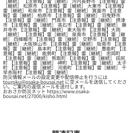
［継続］ 【注意報】雷［継続］ 河内長野市 【注意報】雷
［継続］ 松原市 【注意報】雷［継続］ 大東市 【注意報】
雷［継続］ 和泉市 【注意報】雷［継続］ 箕面市 【注意
報】雷［継続］ 柏原市 【注意報】雷［継続］ 羽曳野市
【注意報】雷［継続］ 門真市 【注意報】雷［継続］ 摂津
市 【注意報】雷［継続］ 高石市 【注意報】雷［継続］ 藤
井寺市 【注意報】雷［継続］ 東大阪市 【注意報】大雨
［継続］ 【注意報】雷［継続］ 泉南市 【注意報】雷［継
続］ 四條畷市 【注意報】雷［継続］ 交野市 【注意報】雷
［継続］ 大阪狭山市 【注意報】雷［継続］ 阪南市 【注意
報】雷［継続］ 島本町 【注意報】雷［継続］ 豊能町 【注
意報】雷［継続］ 能勢町 【注意報】雷［継続］ 忠岡町
【注意報】雷［継続］ 熊取町 【注意報】雷［継続］ 田尻
町 【注意報】雷［継続］ 岬町 【注意報】雷［継続］ 太子
町 【注意報】雷［継続］ 河南町 【注意報】雷［継続］ 千
早赤阪村 【注意報】雷［継続］
防災情報メールの設定変更や配信停止を行うには
touroku@osaka-bousai.net
に空メールを送信してくださ
い。ご案内の返信メールを送付します。
おおさか防災ネット https://www.osaka-
bousai.net/27000/kisho.html