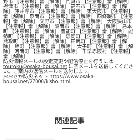
野市 【注意報】雷［解除］ 門真市 【注意報】雷［解除］
摂津市 【注意報】雷［解除］ 高石市 【注意報】雷［解
除］ 藤井寺市 【注意報】雷［解除］ 東大阪市 【注意報】
雷［解除］ 泉南市 【注意報】雷［解除］ 四條畷市 【注意
報】雷［解除］ 交野市 【注意報】雷［解除］ 大阪狭山市
【注意報】雷［解除］ 阪南市 【注意報】雷［解除］ 島本
町 【注意報】雷［解除］ 豊能町 【注意報】雷［解除］ 能
勢町 【注意報】雷［解除］ 忠岡町 【注意報】雷［解除］
熊取町 【注意報】雷［解除］ 田尻町 【注意報】雷［解
除］ 岬町 【注意報】雷［解除］ 太子町 【注意報】雷［解
除］ 河南町 【注意報】雷［解除］ 千早赤阪村 【注意報】
雷［解除］
防災情報メールの設定変更や配信停止を行うには
touroku@osaka-bousai.net
に空メールを送信してくださ
い。ご案内の返信メールを送付します。
おおさか防災ネット https://www.osaka-
bousai.net/27000/kisho.html
関連記事