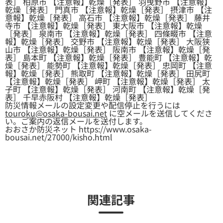
表］ 柏原市 【注意報】乾燥［発表］ 羽曳野市 【注意報】
乾燥［発表］ 門真市 【注意報】乾燥［発表］ 摂津市 【注
意報】乾燥［発表］ 高石市 【注意報】乾燥［発表］ 藤井
寺市 【注意報】乾燥［発表］ 東大阪市 【注意報】乾燥
［発表］ 泉南市 【注意報】乾燥［発表］ 四條畷市 【注意
報】乾燥［発表］ 交野市 【注意報】乾燥［発表］ 大阪狭
山市 【注意報】乾燥［発表］ 阪南市 【注意報】乾燥［発
表］ 島本町 【注意報】乾燥［発表］ 豊能町 【注意報】乾
燥［発表］ 能勢町 【注意報】乾燥［発表］ 忠岡町 【注意
報】乾燥［発表］ 熊取町 【注意報】乾燥［発表］ 田尻町
【注意報】乾燥［発表］ 岬町 【注意報】乾燥［発表］ 太
子町 【注意報】乾燥［発表］ 河南町 【注意報】乾燥［発
表］ 千早赤阪村 【注意報】乾燥［発表］
防災情報メールの設定変更や配信停止を行うには
touroku@osaka-bousai.net
に空メールを送信してくださ
い。ご案内の返信メールを送付します。
おおさか防災ネット https://www.osaka-
bousai.net/27000/kisho.html
関連記事