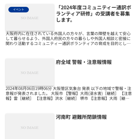
「2024年度コミュニティー通訳ボ
イベント
ランティア研修」の受講者を募集
します。
大阪府内に在住されている外国人の方々が、言葉の障壁を越えて安心
して暮らせるよう、外国人府民の方々の暮らしや外国人相談と密接に
関わり活動するコミュニティー通訳ボランティアの育成を目的として
研修を行います。1．日時 2024年7月22日（月）1...
府全域 警報・注意報情報
2024年08月06日19時06分 大阪管区気象台 発表 以下の地域で警報・注
意報が発表されました。 大阪市 【警報】大雨(浸水害)［継続］ 【注意
報】雷［継続］ 【注意報】洪水［継続］ 堺市 【注意報】大雨［継
続］ 【注意報】雷［継続］ ...
河南町 避難所閉鎖情報