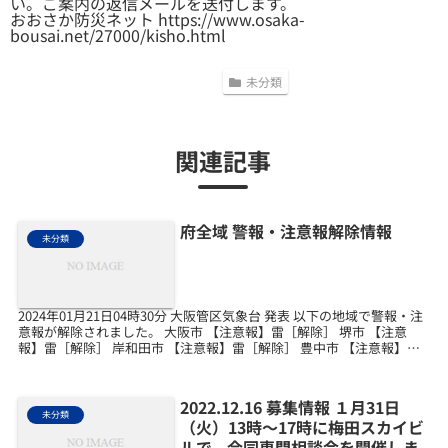
い。ご案内の返信メールを送付します。
おおさか防災ネット https://www.osaka-
bousai.net/27000/kisho.html
未分類
関連記事
府全域 警報・注意報解除情報
未分類
2024年01月21日04時30分 大阪管区気象台 発表 以下の地域で警報・注
意報が解除されました。 大阪市 【注意報】雷［解除］ 堺市 【注意
報】雷［解除］ 岸和田市 【注意報】雷［解除］ 豊中市 【注意報】雷
［解除］ 池田市 【注意報】...
2022.12.16 募集情報 １月31日
未分類
（火）13時～17時に梅田スカイビ
ルで、合同専門相談会を開催しま