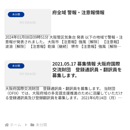
府全域 警報・注意報情報
未分類
2024年01月08日09時51分 大阪管区気象台 発表 以下の地域で警報・注
意報が発表されました。 大阪市 【注意報】強風［解除］ 【注意報】
波浪［解除］ 【注意報】乾燥［継続］ 堺市 【注意報】強風［解除］
【注意報】波浪［解除］ 【注...
2021.05.17 募集情報 大阪府国際
未分類
交流財団 登録通訳員・翻訳員を
募集します。
大阪府国際交流財団 登録通訳員・翻訳員を募集します。 当財団
（OFIX）では、大阪府域の多言語支援推進のために活躍していただけ
る登録通訳員及び登録翻訳員を募集します。 2021年6月14日（月）必
着【登録通訳員の業務内容】・大阪府域でのコミ...
ホーム
未分類