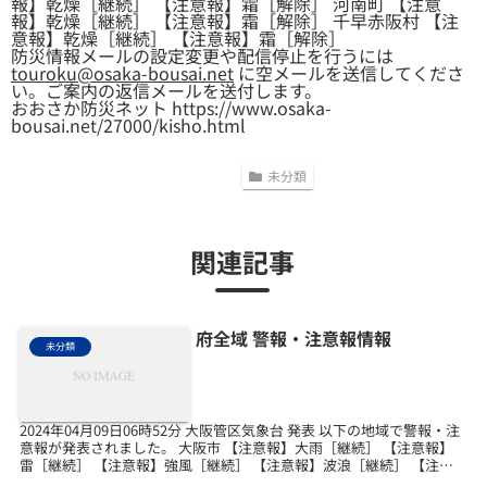
報】乾燥［継続］ 【注意報】霜［解除］ 河南町 【注意
報】乾燥［継続］ 【注意報】霜［解除］ 千早赤阪村 【注
意報】乾燥［継続］ 【注意報】霜［解除］
防災情報メールの設定変更や配信停止を行うには
touroku@osaka-bousai.net
に空メールを送信してくださ
い。ご案内の返信メールを送付します。
おおさか防災ネット https://www.osaka-
bousai.net/27000/kisho.html
未分類
関連記事
府全域 警報・注意報情報
未分類
2024年04月09日06時52分 大阪管区気象台 発表 以下の地域で警報・注
意報が発表されました。 大阪市 【注意報】大雨［継続］ 【注意報】
雷［継続］ 【注意報】強風［継続］ 【注意報】波浪［継続］ 【注意
報】洪水［継続］ 堺市 【注意...