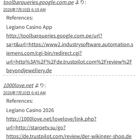
toolbarqueries.google.com.pe
より:
2026年7月10日 6:19 AM
References:
Legiano Casino App
http://toolbarqueries.google.com.pe/url?
sa=t&url=https://www2.industrysoftware.automation.s
iemens.com/cgi-bin/redirect.cgi?
url=http%3A%2F%2Fde.trustpilot.com%2Freview%2F
beyondjewellery.de
1000love.net
より:
2026年7月10日 6:43 AM
References:
Legiano Casino 2026
http://1000love.net/lovelove/link.php?
url=http://staroetv.su/go?
https://de.trustpilot.com/review/der-wikinger-shop.de