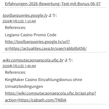
Erfahrungen-2026-Bewertung–Test-mit-Bonus-06-07
toolbarqueries.google.lv
より:
2026年7月12日 7:19 AM
References:
Legiano Casino Promo Code
http://toolbarqueries.google.lv/url?
q=https://actualites.cava.tn/user/rabbitbit56/
wiki.computacaonaescola.ufsc.br
より:
2026年7月12日 7:49 AM
References:
KingMaker Casino Einzahlungsbonus ohne
Umsatzbedingungen
https://wiki.computacaonaescola.ufsc.br/api.php?
action=https://cabseh.com/TNBiA