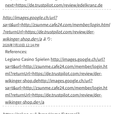
next=https://de.trustpilot.com/review/edelkranz.de
http://images.google.ch/url?
sa=t&url=http://zsunme.cafe24.com/member/login.html
?returnUrl=https://de.trustpilot.com/review/der-
wikinger-shop.de</a
より:
2026年7月10日 12:14 PM
References:
Legiano Casino Spielen
http://images.google.ch/url?
sa=t&url=http://zsunme.cafe24.com/member/login.ht
ml?returnUrl=https://de.trustpilot.com/review/der-
wikinger-shop.dehttp://images.google.ch/url?
sa=t&url=http://zsunme.cafe24.com/member/login.ht
ml?returnUrl=https://de.trustpilot.com/review/der-
wikinger-shop.de</a
https://zakon.ru/LibraryHome/External?