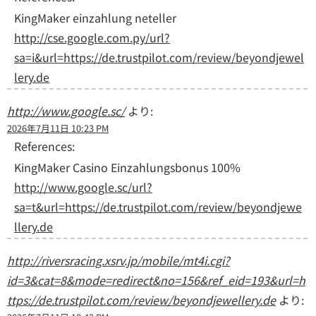
KingMaker einzahlung neteller
http://cse.google.com.py/url?
sa=i&url=https://de.trustpilot.com/review/beyondjewel
lery.de
http://www.google.sc/
より:
2026年7月11日 10:23 PM
References:
KingMaker Casino Einzahlungsbonus 100%
http://www.google.sc/url?
sa=t&url=https://de.trustpilot.com/review/beyondjewe
llery.de
http://riversracing.xsrv.jp/mobile/mt4i.cgi?
id=3&cat=8&mode=redirect&no=156&ref_eid=193&url=h
ttps://de.trustpilot.com/review/beyondjewellery.de
より: