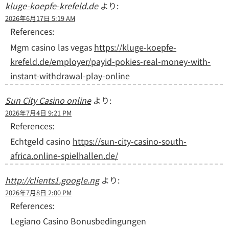
kluge-koepfe-krefeld.de
より:
2026年6月17日 5:19 AM
References:
Mgm casino las vegas
https://kluge-koepfe-
krefeld.de/employer/payid-pokies-real-money-with-
instant-withdrawal-play-online
Sun City Casino online
より:
2026年7月4日 9:21 PM
References:
Echtgeld casino
https://sun-city-casino-south-
africa.online-spielhallen.de/
http://clients1.google.ng
より:
2026年7月8日 2:00 PM
References:
Legiano Casino Bonusbedingungen