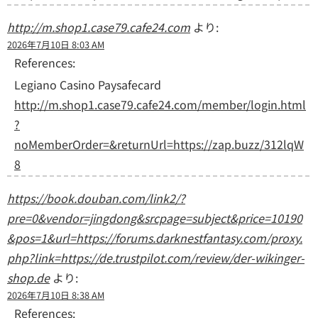
http://m.shop1.case79.cafe24.com
より:
2026年7月10日 8:03 AM
References:
Legiano Casino Paysafecard
http://m.shop1.case79.cafe24.com/member/login.html
?
noMemberOrder=&returnUrl=https://zap.buzz/312lqW
8
https://book.douban.com/link2/?
pre=0&vendor=jingdong&srcpage=subject&price=10190
&pos=1&url=https://forums.darknestfantasy.com/proxy.
php?link=https://de.trustpilot.com/review/der-wikinger-
shop.de
より:
2026年7月10日 8:38 AM
References: