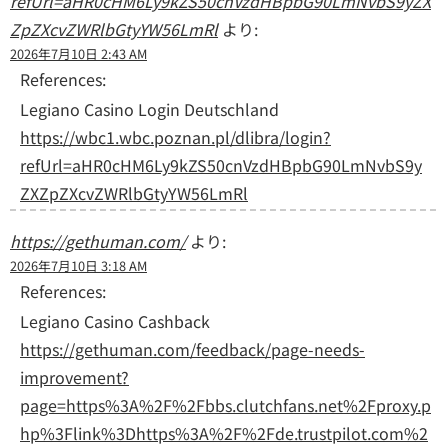
refUrl=aHR0cHM6Ly9kZS50cnVzdHBpbG90LmNvbS9yZX
ZpZXcvZWRlbGtyYW56LmRl
より:
2026年7月10日 2:43 AM
References:
Legiano Casino Login Deutschland
https://wbc1.wbc.poznan.pl/dlibra/login?
refUrl=aHR0cHM6Ly9kZS50cnVzdHBpbG90LmNvbS9y
ZXZpZXcvZWRlbGtyYW56LmRl
https://gethuman.com/
より:
2026年7月10日 3:18 AM
References:
Legiano Casino Cashback
https://gethuman.com/feedback/page-needs-
improvement?
page=https%3A%2F%2Fbbs.clutchfans.net%2Fproxy.p
hp%3Flink%3Dhttps%3A%2F%2Fde.trustpilot.com%2