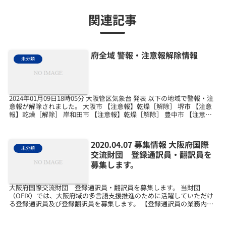
関連記事
府全域 警報・注意報解除情報
未分類
2024年01月09日18時05分 大阪管区気象台 発表 以下の地域で警報・注
意報が解除されました。 大阪市 【注意報】乾燥［解除］ 堺市 【注意
報】乾燥［解除］ 岸和田市 【注意報】乾燥［解除］ 豊中市 【注意
報】乾燥［解除］ 池田市 【...
2020.04.07 募集情報 大阪府国際
未分類
交流財団 登録通訳員・翻訳員を
募集します。
大阪府国際交流財団 登録通訳員・翻訳員を募集します。 当財団
（OFIX）では、大阪府域の多言語支援推進のために活躍していただけ
る登録通訳員及び登録翻訳員を募集します。 【登録通訳員の業務内
容】・大阪府域でのコミュニティ通訳活動（活動場所など...