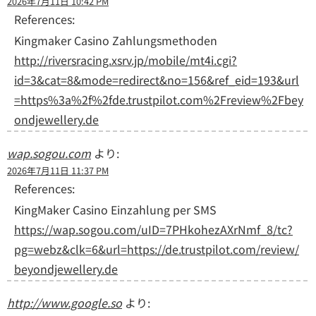
2026年7月11日 10:42 PM
References:
Kingmaker Casino Zahlungsmethoden
http://riversracing.xsrv.jp/mobile/mt4i.cgi?
id=3&cat=8&mode=redirect&no=156&ref_eid=193&url
=https%3a%2f%2fde.trustpilot.com%2Freview%2Fbey
ondjewellery.de
wap.sogou.com
より:
2026年7月11日 11:37 PM
References:
KingMaker Casino Einzahlung per SMS
https://wap.sogou.com/uID=7PHkohezAXrNmf_8/tc?
pg=webz&clk=6&url=https://de.trustpilot.com/review/
beyondjewellery.de
http://www.google.so
より: