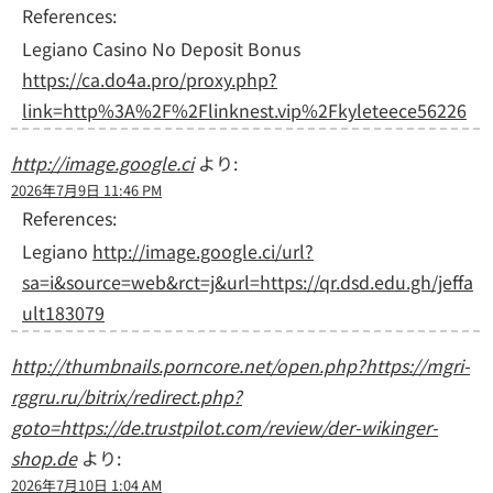
References:
Legiano Casino No Deposit Bonus
https://ca.do4a.pro/proxy.php?
link=http%3A%2F%2Flinknest.vip%2Fkyleteece56226
http://image.google.ci
より:
2026年7月9日 11:46 PM
References:
Legiano
http://image.google.ci/url?
sa=i&source=web&rct=j&url=https://qr.dsd.edu.gh/jeffa
ult183079
http://thumbnails.porncore.net/open.php?https://mgri-
rggru.ru/bitrix/redirect.php?
goto=https://de.trustpilot.com/review/der-wikinger-
shop.de
より:
2026年7月10日 1:04 AM