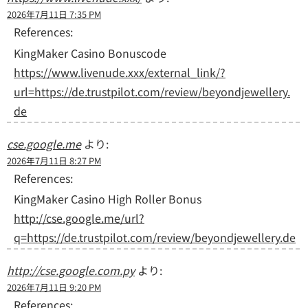
2026年7月11日 7:35 PM
References:
KingMaker Casino Bonuscode
https://www.livenude.xxx/external_link/?
url=https://de.trustpilot.com/review/beyondjewellery.
de
cse.google.me
より:
2026年7月11日 8:27 PM
References:
KingMaker Casino High Roller Bonus
http://cse.google.me/url?
q=https://de.trustpilot.com/review/beyondjewellery.de
http://cse.google.com.py
より:
2026年7月11日 9:20 PM
References: