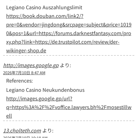
Legiano Casino Auszahlungslimit
https://book.douban.com/link2/?
pre=0&vendor=jingdong&srcpage=subject&price=1019
0&pos=1&url=https://forums.darknestfantasy.com/pro
xy.php?link=https://de.trustpilot.com/review/der-
wikinger-shop.de
http://images.google.gp
より:
2026年7月10日 8:47 AM
References:
Legiano Casino Neukundenbonus
http://images.google.gp/url?
q=https%3A%2F%2Fvoffice.lawyers.bh%2Fmosestillw
ell
13.cholteth.com
より:
2026年7月10日 10:18 AM