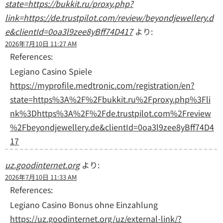
state=https://bukkit.ru/proxy.php?
link=https://de.trustpilot.com/review/beyondjewellery.d
e&clientId=0oa3l9zee8yBff74D417
より:
2026年7月10日 11:27 AM
References:
Legiano Casino Spiele
https://myprofile.medtronic.com/registration/en?
state=https%3A%2F%2Fbukkit.ru%2Fproxy.php%3Fli
nk%3Dhttps%3A%2F%2Fde.trustpilot.com%2Freview
%2Fbeyondjewellery.de&clientId=0oa3l9zee8yBff74D4
17
uz.goodinternet.org
より:
2026年7月10日 11:33 AM
References:
Legiano Casino Bonus ohne Einzahlung
https://uz.goodinternet.org/uz/external-link/?