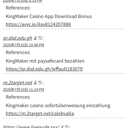
2026年7月10日 8:19 PM
References:
KingMaker Casino App Download Bonus
https://avyc.io/ilav8124207888
qr.dsd.edu.gh
より:
2026年7月10日 10:48 PM
References:
KingMaker mit paysafecard bezahlen
https://qr.dsd.edu.gh/jeffault183079
m.2target.net
より:
2026年7月10日 11:14 PM
References:
Kingmaker casino sofortüberweisung einzahlung
https://m.2target.net/calebvalla
https://www.livenude.xxx/
より: