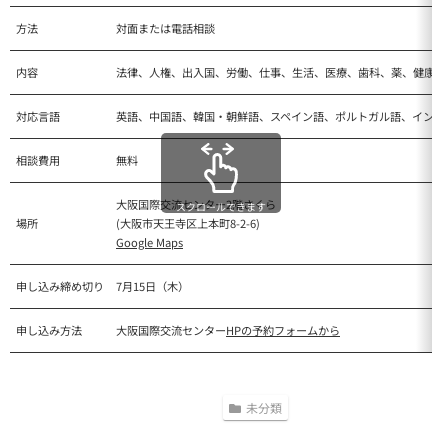
方法
対面または電話相談
内容
法律、人権、出入国、労働、仕事、生活、医療、歯科、薬、健康保
対応言語
英語、中国語、韓国・朝鮮語、スペイン語、ポルトガル語、インド
相談費用
無料
大阪国際交流センター2階さくら
スクロールできます
場所
(大阪市天王寺区上本町8-2-6)
Google Maps
申し込み締め切り
7月15日（木）
申し込み方法
大阪国際交流センター
HPの予約フォームから
未分類