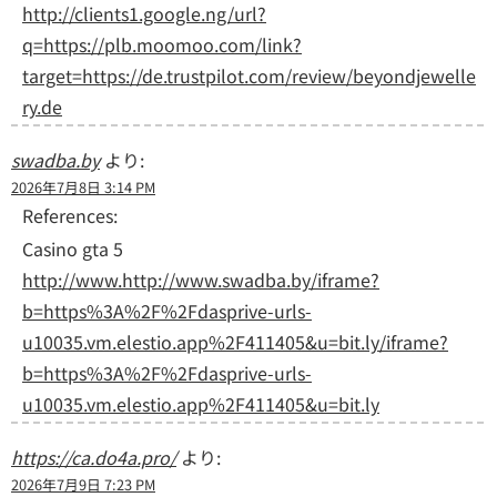
http://clients1.google.ng/url?
q=https://plb.moomoo.com/link?
target=https://de.trustpilot.com/review/beyondjewelle
ry.de
swadba.by
より:
2026年7月8日 3:14 PM
References:
Casino gta 5
http://www.http://www.swadba.by/iframe?
b=https%3A%2F%2Fdasprive-urls-
u10035.vm.elestio.app%2F411405&u=bit.ly/iframe?
b=https%3A%2F%2Fdasprive-urls-
u10035.vm.elestio.app%2F411405&u=bit.ly
https://ca.do4a.pro/
より:
2026年7月9日 7:23 PM