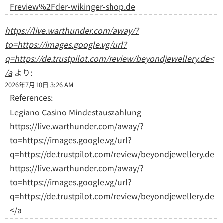
Freview%2Fder-wikinger-shop.de
https://live.warthunder.com/away/?
to=https://images.google.vg/url?
q=https://de.trustpilot.com/review/beyondjewellery.de<
/a
より:
2026年7月10日 3:26 AM
References:
Legiano Casino Mindestauszahlung
https://live.warthunder.com/away/?
to=https://images.google.vg/url?
q=https://de.trustpilot.com/review/beyondjewellery.de
https://live.warthunder.com/away/?
to=https://images.google.vg/url?
q=https://de.trustpilot.com/review/beyondjewellery.de
</a