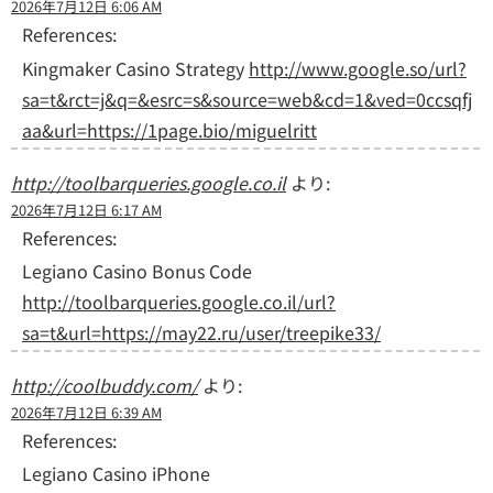
2026年7月12日 6:06 AM
References:
Kingmaker Casino Strategy
http://www.google.so/url?
sa=t&rct=j&q=&esrc=s&source=web&cd=1&ved=0ccsqfj
aa&url=https://1page.bio/miguelritt
http://toolbarqueries.google.co.il
より:
2026年7月12日 6:17 AM
References:
Legiano Casino Bonus Code
http://toolbarqueries.google.co.il/url?
sa=t&url=https://may22.ru/user/treepike33/
http://coolbuddy.com/
より:
2026年7月12日 6:39 AM
References:
Legiano Casino iPhone