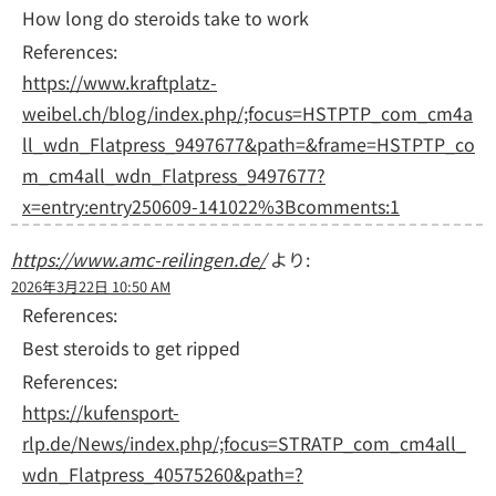
How long do steroids take to work
References:
https://www.kraftplatz-
weibel.ch/blog/index.php/;focus=HSTPTP_com_cm4a
ll_wdn_Flatpress_9497677&path=&frame=HSTPTP_co
m_cm4all_wdn_Flatpress_9497677?
x=entry:entry250609-141022%3Bcomments:1
https://www.amc-reilingen.de/
より:
2026年3月22日 10:50 AM
References:
Best steroids to get ripped
References:
https://kufensport-
rlp.de/News/index.php/;focus=STRATP_com_cm4all_
wdn_Flatpress_40575260&path=?