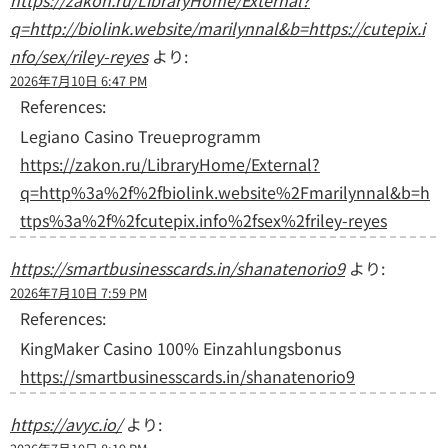
q=http://biolink.website/marilynnal&b=https://cutepix.i
nfo/sex/riley-reyes
より:
2026年7月10日 6:47 PM
References:
Legiano Casino Treueprogramm
https://zakon.ru/LibraryHome/External?
q=http%3a%2f%2fbiolink.website%2Fmarilynnal&b=h
ttps%3a%2f%2fcutepix.info%2fsex%2friley-reyes
https://smartbusinesscards.in/shanatenorio9
より:
2026年7月10日 7:59 PM
References:
KingMaker Casino 100% Einzahlungsbonus
https://smartbusinesscards.in/shanatenorio9
https://avyc.io/
より: