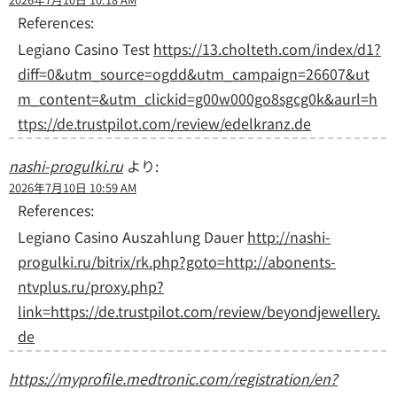
References:
Legiano Casino Test
https://13.cholteth.com/index/d1?
diff=0&utm_source=ogdd&utm_campaign=26607&ut
m_content=&utm_clickid=g00w000go8sgcg0k&aurl=h
ttps://de.trustpilot.com/review/edelkranz.de
nashi-progulki.ru
より:
2026年7月10日 10:59 AM
References:
Legiano Casino Auszahlung Dauer
http://nashi-
progulki.ru/bitrix/rk.php?goto=http://abonents-
ntvplus.ru/proxy.php?
link=https://de.trustpilot.com/review/beyondjewellery.
de
https://myprofile.medtronic.com/registration/en?