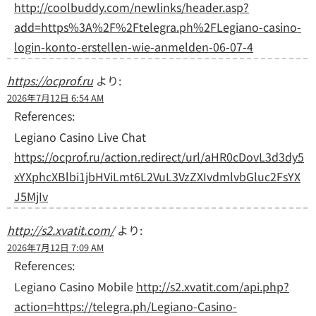
http://coolbuddy.com/newlinks/header.asp?
add=https%3A%2F%2Ftelegra.ph%2FLegiano-casino-
login-konto-erstellen-wie-anmelden-06-07-4
https://ocprof.ru
より:
2026年7月12日 6:54 AM
References:
Legiano Casino Live Chat
https://ocprof.ru/action.redirect/url/aHR0cDovL3d3dy5
xYXphcXBlbi1jbHViLmt6L2VuL3VzZXIvdmlvbGluc2FsYX
J5MjIv
http://s2.xvatit.com/
より:
2026年7月12日 7:09 AM
References:
Legiano Casino Mobile
http://s2.xvatit.com/api.php?
action=https://telegra.ph/Legiano-Casino-