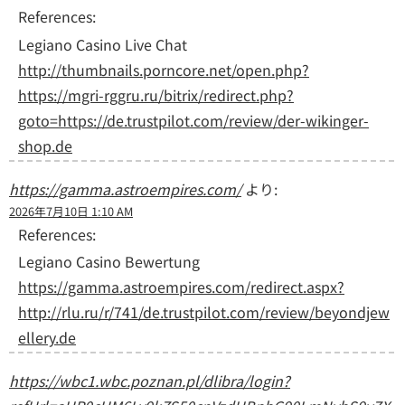
References:
Legiano Casino Live Chat
http://thumbnails.porncore.net/open.php?
https://mgri-rggru.ru/bitrix/redirect.php?
goto=https://de.trustpilot.com/review/der-wikinger-
shop.de
https://gamma.astroempires.com/
より:
2026年7月10日 1:10 AM
References:
Legiano Casino Bewertung
https://gamma.astroempires.com/redirect.aspx?
http://rlu.ru/r/741/de.trustpilot.com/review/beyondjew
ellery.de
https://wbc1.wbc.poznan.pl/dlibra/login?