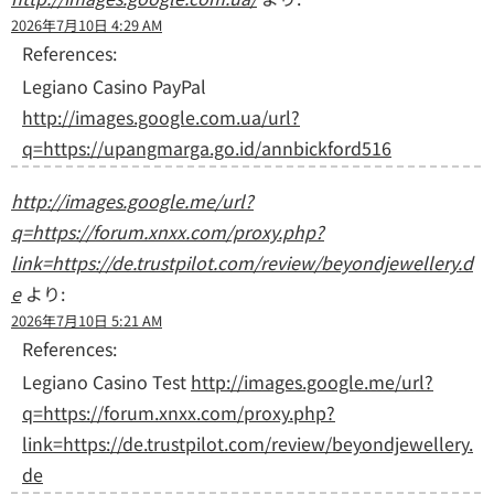
2026年7月10日 4:29 AM
References:
Legiano Casino PayPal
http://images.google.com.ua/url?
q=https://upangmarga.go.id/annbickford516
http://images.google.me/url?
q=https://forum.xnxx.com/proxy.php?
link=https://de.trustpilot.com/review/beyondjewellery.d
e
より:
2026年7月10日 5:21 AM
References:
Legiano Casino Test
http://images.google.me/url?
q=https://forum.xnxx.com/proxy.php?
link=https://de.trustpilot.com/review/beyondjewellery.
de