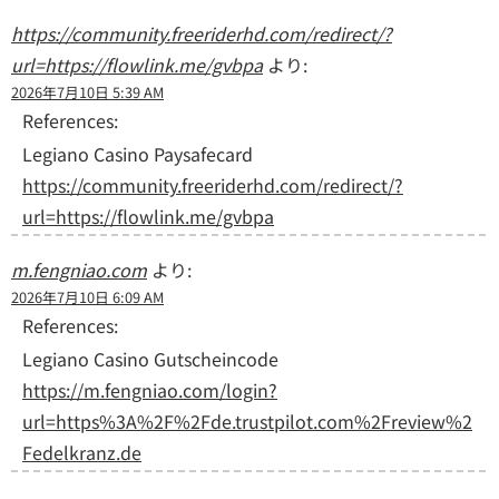
https://community.freeriderhd.com/redirect/?
url=https://flowlink.me/gvbpa
より:
2026年7月10日 5:39 AM
References:
Legiano Casino Paysafecard
https://community.freeriderhd.com/redirect/?
url=https://flowlink.me/gvbpa
m.fengniao.com
より:
2026年7月10日 6:09 AM
References:
Legiano Casino Gutscheincode
https://m.fengniao.com/login?
url=https%3A%2F%2Fde.trustpilot.com%2Freview%2
Fedelkranz.de