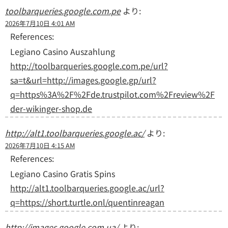
toolbarqueries.google.com.pe
より:
2026年7月10日 4:01 AM
References:
Legiano Casino Auszahlung
http://toolbarqueries.google.com.pe/url?
sa=t&url=http://images.google.gp/url?
q=https%3A%2F%2Fde.trustpilot.com%2Freview%2F
der-wikinger-shop.de
http://alt1.toolbarqueries.google.ac/
より:
2026年7月10日 4:15 AM
References:
Legiano Casino Gratis Spins
http://alt1.toolbarqueries.google.ac/url?
q=https://short.turtle.onl/quentinreagan
http://images.google.com.ua/
より: