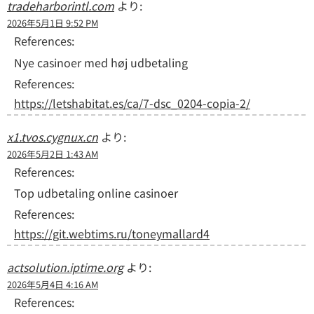
tradeharborintl.com
より:
2026年5月1日 9:52 PM
References:
Nye casinoer med høj udbetaling
References:
https://letshabitat.es/ca/7-dsc_0204-copia-2/
x1.tvos.cygnux.cn
より:
2026年5月2日 1:43 AM
References:
Top udbetaling online casinoer
References:
https://git.webtims.ru/toneymallard4
actsolution.iptime.org
より:
2026年5月4日 4:16 AM
References: