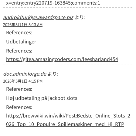
x=entry:entry220719-163845;comments:1
androidturkiye.awardspace.biz
より:
2026年5月1日 5:13 AM
References:
Udbetalinger
References:
https://gitea.amazingcoders.com/leesharland454
doc.adminforge.de
より:
2026年5月1日 4:15 PM
References:
Høj udbetaling på jackpot slots
References:
https://brewwiki.win/wiki/Post:Bedste_Online_Slots_2
026_Top_10_Populre_Spillemaskiner_med_Hj_RTP