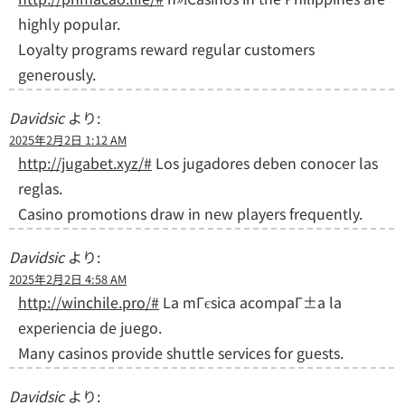
highly popular.
Loyalty programs reward regular customers
generously.
Davidsic
より:
2025年2月2日 1:12 AM
http://jugabet.xyz/#
Los jugadores deben conocer las
reglas.
Casino promotions draw in new players frequently.
Davidsic
より:
2025年2月2日 4:58 AM
http://winchile.pro/#
La mГєsica acompaГ±a la
experiencia de juego.
Many casinos provide shuttle services for guests.
Davidsic
より: