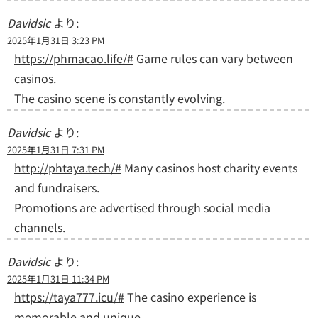
Davidsic
より:
2025年1月31日 3:23 PM
https://phmacao.life/#
Game rules can vary between
casinos.
The casino scene is constantly evolving.
Davidsic
より:
2025年1月31日 7:31 PM
http://phtaya.tech/#
Many casinos host charity events
and fundraisers.
Promotions are advertised through social media
channels.
Davidsic
より:
2025年1月31日 11:34 PM
https://taya777.icu/#
The casino experience is
memorable and unique.