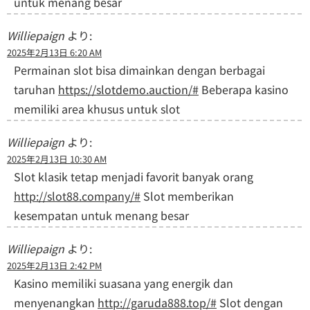
untuk menang besar
Williepaign
より:
2025年2月13日 6:20 AM
Permainan slot bisa dimainkan dengan berbagai
taruhan
https://slotdemo.auction/#
Beberapa kasino
memiliki area khusus untuk slot
Williepaign
より:
2025年2月13日 10:30 AM
Slot klasik tetap menjadi favorit banyak orang
http://slot88.company/#
Slot memberikan
kesempatan untuk menang besar
Williepaign
より:
2025年2月13日 2:42 PM
Kasino memiliki suasana yang energik dan
menyenangkan
http://garuda888.top/#
Slot dengan