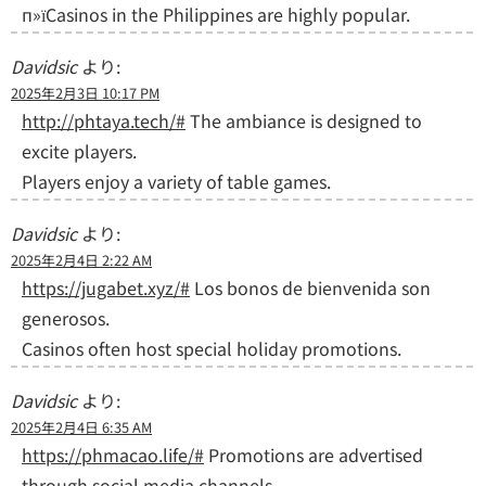
п»їCasinos in the Philippines are highly popular.
Davidsic
より:
2025年2月3日 10:17 PM
http://phtaya.tech/#
The ambiance is designed to
excite players.
Players enjoy a variety of table games.
Davidsic
より:
2025年2月4日 2:22 AM
https://jugabet.xyz/#
Los bonos de bienvenida son
generosos.
Casinos often host special holiday promotions.
Davidsic
より:
2025年2月4日 6:35 AM
https://phmacao.life/#
Promotions are advertised
through social media channels.