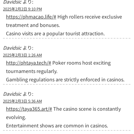
Davidsic
より:
2025年2月2日 9:10 PM
https://phmacao.life/#
High rollers receive exclusive
treatment and bonuses.
Casino visits are a popular tourist attraction.
Davidsic
より:
2025年2月3日 1:26 AM
http://phtaya.tech/#
Poker rooms host exciting
tournaments regularly.
Gambling regulations are strictly enforced in casinos.
Davidsic
より:
2025年2月3日 5:36 AM
https://taya365.art/#
The casino scene is constantly
evolving.
Entertainment shows are common in casinos.