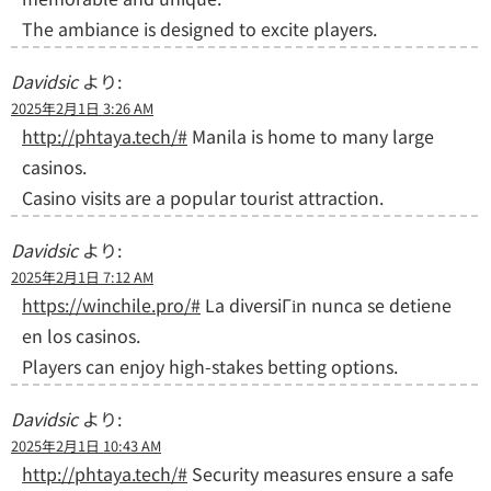
The ambiance is designed to excite players.
Davidsic
より:
2025年2月1日 3:26 AM
http://phtaya.tech/#
Manila is home to many large
casinos.
Casino visits are a popular tourist attraction.
Davidsic
より:
2025年2月1日 7:12 AM
https://winchile.pro/#
La diversiГіn nunca se detiene
en los casinos.
Players can enjoy high-stakes betting options.
Davidsic
より:
2025年2月1日 10:43 AM
http://phtaya.tech/#
Security measures ensure a safe