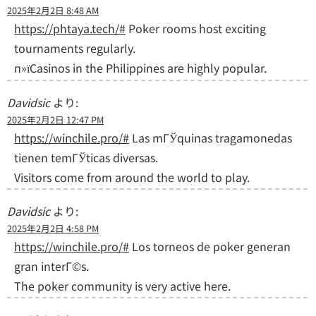
2025年2月2日 8:48 AM
https://phtaya.tech/#
Poker rooms host exciting
tournaments regularly.
п»їCasinos in the Philippines are highly popular.
Davidsic
より:
2025年2月2日 12:47 PM
https://winchile.pro/#
Las mГЎquinas tragamonedas
tienen temГЎticas diversas.
Visitors come from around the world to play.
Davidsic
より:
2025年2月2日 4:58 PM
https://winchile.pro/#
Los torneos de poker generan
gran interГ©s.
The poker community is very active here.