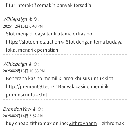
fitur interaktif semakin banyak tersedia
Williepaign
より:
2025年2月13日 6:48 PM
Slot menjadi daya tarik utama di kasino
https://slotdemo.auction/#
Slot dengan tema budaya
lokal menarik perhatian
Williepaign
より:
2025年2月13日 10:53 PM
Beberapa kasino memiliki area khusus untuk slot
http://preman69.tech/#
Banyak kasino memiliki
promosi untuk slot
BrandonVaw
より:
2025年2月14日 3:52 AM
buy cheap zithromax online:
ZithroPharm
– zithromax