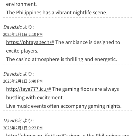
environment.
The Philippines has a vibrant nightlife scene.
Davidsic
より:
2025年2月1日 2:10 PM
https://phtaya.tech/#
The ambiance is designed to
excite players.
The casino atmosphere is thrilling and energetic.
Davidsic
より:
2025年2月1日 5:40 PM
http://taya777.icu/#
The gaming floors are always
bustling with excitement.
Live music events often accompany gaming nights.
Davidsic
より:
2025年2月1日 9:22 PM
http://phmacao.life/#
п»їCasinos in the Philippines are