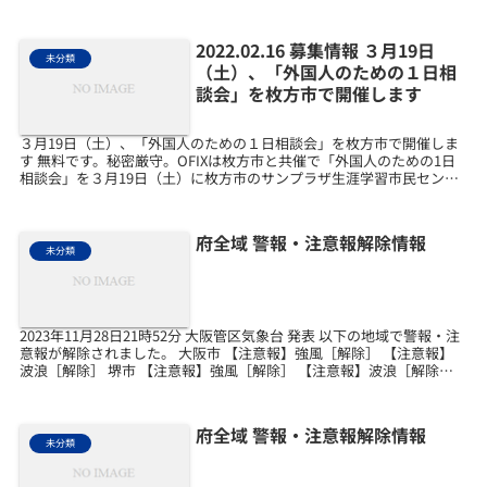
本町橋2－5 マイドームおおさか5階相談員...
2022.02.16 募集情報 ３月19日
未分類
（土）、「外国人のための１日相
談会」を枚方市で開催します
３月19日（土）、「外国人のための１日相談会」を枚方市で開催しま
す 無料です。秘密厳守。OFIXは枚方市と共催で「外国人のための1日
相談会」を３月19日（土）に枚方市のサンプラザ生涯学習市民センタ
ーで下記の通り開催します。行政書士、社会保険...
府全域 警報・注意報解除情報
未分類
2023年11月28日21時52分 大阪管区気象台 発表 以下の地域で警報・注
意報が解除されました。 大阪市 【注意報】強風［解除］ 【注意報】
波浪［解除］ 堺市 【注意報】強風［解除］ 【注意報】波浪［解除］
岸和田市 【注意報】強風［解...
府全域 警報・注意報解除情報
未分類