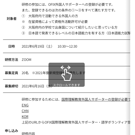
研修の参加には、OFIX外国人サポーターへの登録が必要です。
また、登録できるのは次の条件の①～③をすべて満たす方です。
① 大阪府内で活動できる外国人の方
対象者
※ 在留資格によって資格外活動許可が必要
② 大阪府内の学校で出身国について紹介したいと思っている方
③ 日本語で発表できるレベルの日本語能力を有する方（日本語能力試験Ｎ
日時
2021年6月19日（土） 10:30～12:30
研修方法
ZOOM
募集定員
20名 ※2021年度新規登録者を優先します
スクロールできます
募集締切
2021年6月16日（水）
研修に参加するためには、
国際理解教育外国人サポーターの登録が必要です
ENG
CHN
KOR
上記のURLからOFIX国際理解教育外国人サポーター・語学ボランティア登
申し込み
研修内容