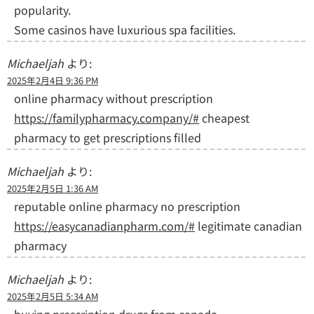
popularity.
Some casinos have luxurious spa facilities.
Michaeljah
より:
2025年2月4日 9:36 PM
online pharmacy without prescription
https://familypharmacy.company/#
cheapest
pharmacy to get prescriptions filled
Michaeljah
より:
2025年2月5日 1:36 AM
reputable online pharmacy no prescription
https://easycanadianpharm.com/#
legitimate canadian
pharmacy
Michaeljah
より:
2025年2月5日 5:34 AM
buying prescription drugs from canada