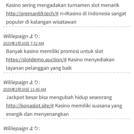
Kasino sering mengadakan turnamen slot menarik
http://preman69.tech/#
п»їKasino di Indonesia sangat
populer di kalangan wisatawan
Williepaign
より:
2025年2月10日 7:52 AM
Banyak kasino memiliki promosi untuk slot
https://slotdemo.auction/#
Kasino menyediakan
layanan pelanggan yang baik
Williepaign
より:
2025年2月10日 11:45 AM
Jackpot besar bisa mengubah hidup seseorang
http://bonaslot.site/#
Kasino memiliki suasana yang
energik dan menyenangkan
Williepaign
より: