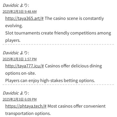
Davidsic
より:
2025年2月3日 9:48 AM
http://taya365.art/#
The casino scene is constantly
evolving.
Slot tournaments create friendly competitions among
players.
Davidsic
より:
2025年2月3日 1:57 PM
http://taya777.icu/#
Casinos offer delicious dining
options on-site.
Players can enjoy high-stakes betting options.
Davidsic
より:
2025年2月3日 6:09 PM
https://phtaya.tech/#
Most casinos offer convenient
transportation options.