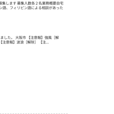
集します 募集人数各２名業務概要自宅
イン語、フィリピン語による相談があった
されました。 大阪市 【注意報】強風［解
注意報】波浪［解除］ 【注...