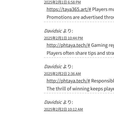
2025年2月1日 6:58 PM
https://taya365.art/#
Players mus
Promotions are advertised thro
Davidsic
より:
2025年2月1日 10:44 PM
http://phtaya.tech/#
Gaming reg
Players often share tips and stra
Davidsic
より:
2025年2月2日 2:36 AM
http://phtaya.tech/#
Responsible
The thrill of winning keeps pla
Davidsic
より:
2025年2月2日 10:12 AM