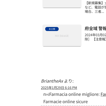
【新規募集】
など、電話が
場合、三者...
府全域 警
未分類
2024年03
除］ 【注意報
BriantheAx
より:
2025年1月29日 6:16 PM
п»їFarmacia online migliore:
Fa
Farmacie online sicure