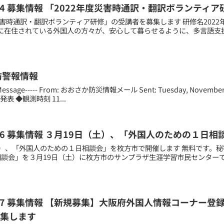
01.24 募集情報 「2022年度災害時通訳・翻訳ボランテ
災害時通訳・翻訳ボランティア研修」の受講者を募集します 研修名202
に在住されている外国人の方々が、安心して暮らせるように、多言語支
防警報情報
al Message----- From: おおさか防災情報メール Sent: Tuesday, November
発表 ◆観測時刻 11...
02.16 募集情報 ３月19日（土）、「外国人のための１
土）、「外国人のための１日相談会」を枚方市で開催します 無料です。秘
相談会」を３月19日（土）に枚方市のサンプラザ生涯学習市民センター
06.17 募集情報 【新規募集】大阪府外国人情報コーナー
集します