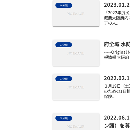
2023.
未分類
「2022年度
概要大阪府内
アの人...
府全域 水
未分類
-----Origin
報情報 大阪府 
2022.
未分類
３月19日（
のための1日
保険...
2022.
未分類
ン語）を募