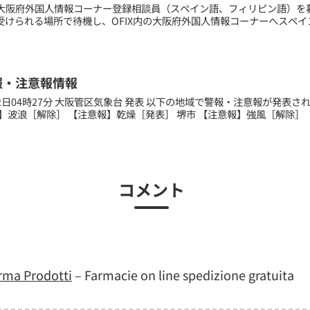
大阪府外国人情報コーナー登録相談員（スペイン語、フィリピン語）を募
受けられる場所で待機し、OFIX内の大阪府外国人情報コーナーへスペ
報・注意報情報
月02日04時27分 大阪管区気象台 発表 以下の地域で警報・注意報が発表
】波浪［解除］ 【注意報】乾燥［発表］ 堺市 【注意報】強風［解除］ 【
コメント
rma Prodotti
– Farmacie on line spedizione gratuita