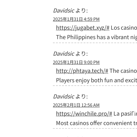
Davidsic
より:
2025年1月31日 4:59 PM
https://jugabet.xyz/#
Los casino
The Philippines has a vibrant ni
Davidsic
より:
2025年1月31日 9:00 PM
http://phtaya.tech/#
The casino 
Players enjoy both fun and exci
Davidsic
より:
2025年2月1日 12:56 AM
https://winchile.pro/#
La pasiГі
Most casinos offer convenient t