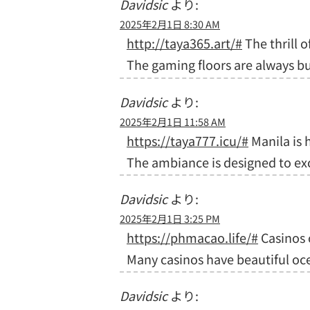
Davidsic
より:
2025年2月1日 8:30 AM
http://taya365.art/#
The thrill 
The gaming floors are always bu
Davidsic
より:
2025年2月1日 11:58 AM
https://taya777.icu/#
Manila is 
The ambiance is designed to exc
Davidsic
より:
2025年2月1日 3:25 PM
https://phmacao.life/#
Casinos 
Many casinos have beautiful oc
Davidsic
より: