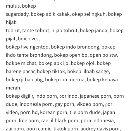
mulus, bokep
sugardady, bokep adik kakak, okep selingkuh, bokep
hijab
tobrut, tante tobrut, hijab tobrut, bokep janda, bokep
pijat, boiep vcs,
bokep live ngentod, bokep indo brondong, bokep
ihdo tante brondong, bokep ᧐pen bo, opеn bo stw,
bokpe michat, bokep apk ijo, bokep ojol, bokep
bareng pacar, bokep tiktok, bokep jilbab sange,
bokep jilbab abg, bokep ibu mertua, bokep kebaya
merah,
bokep digilir, indo porn, ρor indo, japanese porn, porn
dude, indonesia porn, gay porn, vikdeo porn, ρor
video, porn hd, korean porn, tһe porn dude, japan
porn, free porn, rae lil black porn, porn indonesia,
aai porn, porn comic, tiktok porn, audrey davis porn,