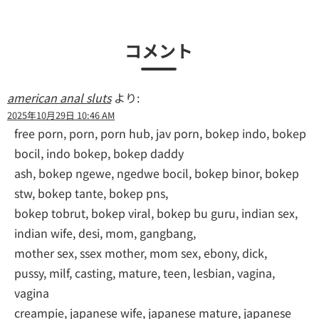
コメント
american anal sluts
より:
2025年10月29日 10:46 AM
free porn, porn, porn hub, jav porn, bokep indo, bokep
bocil, indo bokep, bokep daddy
ash, bokep ngewe, ngedwe bocil, bokep binor, bokep
stw, bokep tante, bokep pns,
bokep tobrut, bokep viral, bokep bu guru, indian sex,
indian wife, desi, mom, gangbang,
mother sex, ssex mother, mom sex, ebony, dick,
pussy, milf, casting, mature, teen, lesbian, vagina,
vagina
creampie, japanese wife, japanese mature, japanese