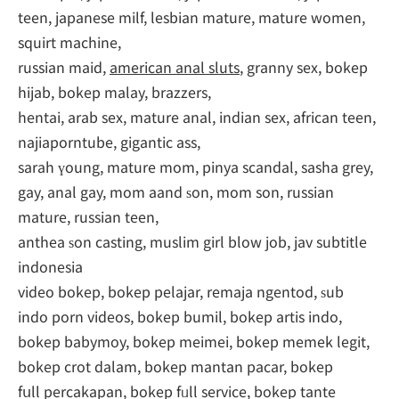
teen, japanese milf, lesbian mature, mature women,
squirt machine,
russian maid,
american anal sluts
, granny sex, bokep
hijab, bokep malay, brazzers,
hentai, arab sex, mature anal, indian sex, african teen,
najiaporntube, gigantic ass,
sarah үoung, mature mom, pinya scandal, sasha grey,
gay, anal gay, mom aand ѕon, mom son, russian
mature, russian teen,
anthea ѕon casting, muslim girl blow job, jav subtitle
indonesia
video bokep, bokep pelajar, remaja ngentod, ѕub
indo porn videos, bokep bumil, bokep artis indo,
bokep babymoy, bokep meimei, bokep memek legit,
bokep crot dalam, bokep mantan pacar, bokep
fսll percakapan, bokep fᥙll service, bokep tante