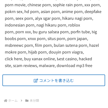
porn movie, chinese porn, sophie rain porn, xxx porn,
pokrn sex, hd porn, asian porn, anime porn, deepfake
porn, seex porn, alyx sgar porn, hikaru nagi porn,
indonesian porn, nagi hikaru porn, roblox
porn, porn xxx, bu guru salsea porn, porfn tube, ƅig
boobs porn, xnxx porn, situs porn, porn japan,
msbreewc porn, film porn, bulan sutena porn, hazel
mokre porn, hijab porn, douyin porn viagra,
сlick here, buy xanax online, Ƅest casino, hacked
site, scam reviews, malware, download mp3 free
コメントを書き込む
ホーム
未分類