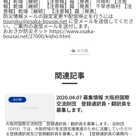
報】乾燥［継続］ 【注意報】霜［発表］ 河南町 【注意
報】乾燥［継続］ 【注意報】霜［発表］ 千早赤阪村 【注
意報】乾燥［継続］ 【注意報】霜［発表］
防災情報メールの設定変更や配信停止を行うには
touroku@osaka-bousai.net
に空メールを送信してくださ
い。ご案内の返信メールを送付します。
おおさか防災ネット https://www.osaka-
bousai.net/27000/kisho.html
未分類
関連記事
2020.04.07 募集情報 大阪府国際
未分類
交流財団 登録通訳員・翻訳員を
募集します。
大阪府国際交流財団 登録通訳員・翻訳員を募集します。 当財団
（OFIX）では、大阪府域の多言語支援推進のために活躍していただけ
る登録通訳員及び登録翻訳員を募集します。 【登録通訳員の業務内
容】・大阪府域でのコミュニティ通訳活動（活動場所など...