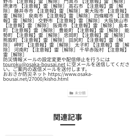
野市 【注意報】雷［解除］ 門真市 【注意報】雷［解除］
摂津市 【注意報】雷［解除］ 高石市 【注意報】雷［解
除］ 藤井寺市 【注意報】雷［解除］ 東大阪市 【注意報】
雷［解除］ 泉南市 【注意報】雷［解除］ 四條畷市 【注意
報】雷［解除］ 交野市 【注意報】雷［解除］ 大阪狭山市
【注意報】雷［解除］ 阪南市 【注意報】雷［解除］ 島本
町 【注意報】雷［解除］ 豊能町 【注意報】雷［解除］ 能
勢町 【注意報】雷［解除］ 忠岡町 【注意報】雷［解除］
熊取町 【注意報】雷［解除］ 田尻町 【注意報】雷［解
除］ 岬町 【注意報】雷［解除］ 太子町 【注意報】雷［解
除］ 河南町 【注意報】雷［解除］ 千早赤阪村 【注意報】
雷［解除］
防災情報メールの設定変更や配信停止を行うには
touroku@osaka-bousai.net
に空メールを送信してくださ
い。ご案内の返信メールを送付します。
おおさか防災ネット https://www.osaka-
bousai.net/27000/kisho.html
未分類
関連記事