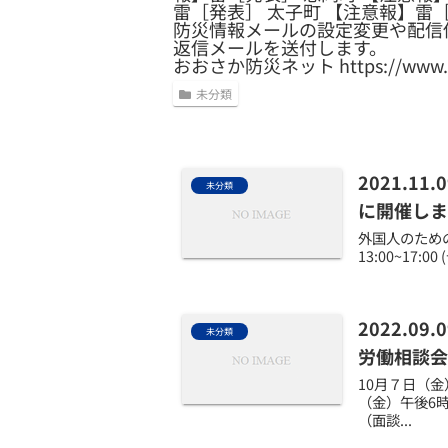
雷［発表］ 太子町 【注意報】雷
防災情報メールの設定変更や配信
返信メールを送付します。
おおさか防災ネット https://www.osak
未分類
2021.
未分類
に開催しま
外国人のための
13:00~1
2022.
未分類
労働相談会
10月７日（
（金）午後6
（面談...