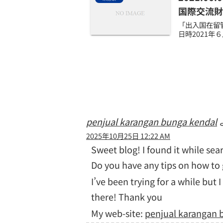
国際交流財
「出入国在留
日時2021年
penjual karangan bunga kendal​
2025年10月25日 12:22 AM
Sweet blog! I found it while se
Do you have any tips on how to 
I’ve been trying for a while but 
there! Thank you
My web-site:
penjual karangan 