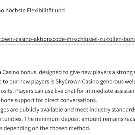
o höchste Flexibilität und
ocowin-casino-aktionscode-ihr-schlussel-zu-tollen-boni
 Casino bonus, designed to give new players a strong s
ive to our new players is SkyCrown Casino generous w
posits. Players can use live chat for immediate assistan
 phone support for direct conversations.
es are publicly available and meet industry standard
portunities. The minimum deposit amount remains rea
urs depending on the chosen method.