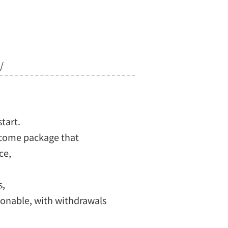
/
tart.
elcome package that
ce,
s,
sonable, with withdrawals