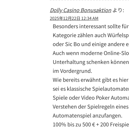
Dolly Casino Bonusaktion
より:
2025年12月22日 12:34 AM
Besonders interessant sollte für
Kategorie zählen auch Würfelsp
oder Sic Bo und einige andere e
Auch wenn moderne Online-Slo
Unterhaltung schenken können, f
im Vordergrund.
Wie bereits erwähnt gibt es hi
sei es klassische Spielautomat
Spiele oder Video Poker Automat
Verstehen der Spielregeln eine
Automatenspiel anzufangen.
100% bis zu 500 € + 200 Freispie