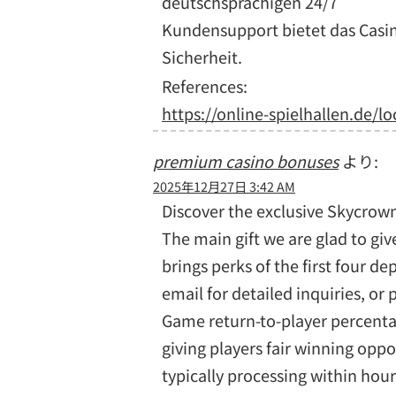
deutschsprachigen 24/7
Kundensupport bietet das Casin
Sicherheit.
References:
https://online-spielhallen.de/l
premium casino bonuses
より:
2025年12月27日 3:42 AM
Discover the exclusive Skycrown
The main gift we are glad to g
brings perks of the first four de
email for detailed inquiries, or
Game return-to-player percentag
giving players fair winning op
typically processing within ho