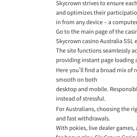
Skycrown strives to ensure each
and optimizes their participati
in from any device – a computer
Go to the main page of the casin
Skycrown casino Australia SSL en
The site functions seamlessly ac
providing instant page loading
Here you’ll find a broad mix of
smooth on both
desktop and mobile. Responsibl
instead of stressful.
For Australians, choosing the r
and fast withdrawals.
With pokies, live dealer games, 
for bonus play, SkyCrown Casino