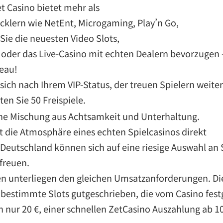
et Casino bietet mehr als
cklern wie NetEnt, Microgaming, Play’n Go,
Sie die neuesten Video Slots,
oder das Live-Casino mit echten Dealern bevorzugen 
eau!
ich nach Ihrem VIP-Status, der treuen Spielern weitere
ten Sie 50 Freispiele.
sche Mischung aus Achtsamkeit und Unterhaltung.
t die Atmosphäre eines echten Spielcasinos direkt
 Deutschland können sich auf eine riesige Auswahl an S
freuen.
en unterliegen den gleichen Umsatzanforderungen. Di
estimmte Slots gutgeschrieben, die vom Casino festg
n nur 20 €, einer schnellen ZetCasino Auszahlung ab 1