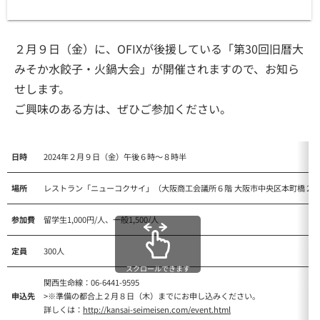
２月９日（金）に、OFIXが後援している「第30回旧暦大
みそか水餃子・火鍋大会」が開催されますので、お知ら
せします。
ご興味のある方は、ぜひご参加ください。
日時
2024年２月９日（金）午後６時～８時半
場所
レストラン「ニューコクサイ」（大阪商工会議所６階 大阪市中央区本町橋２−
参加費
留学生1,000円/人、一般1,500/人
定員
300人
スクロールできます
関西生命線：06-6441-9595
申込先
>※準備の都合上２月８日（木）までにお申し込みください。
詳しくは：
http://kansai-seimeisen.com/event.html