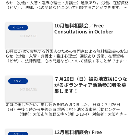
らせ （労働・入管・臨床心理士・弁護士）通訳あり。 労働、在留資格
（ビザ）、法律、心の問題などについて相談することができます。 あ
なたの国のことばで話すことができます。 おか...
10月無料相談会／Free
イベント
Consultations in October
10月にOFIXで実施する外国人のための専門家による無料相談会のお知
らせ（労働・入管・弁護士・臨床心理士）通訳あり 労働、在留資格
（ビザ）、法律問題、心の問題などについて相談することができま
す。あなたの国のことばで話すことができます。おかね...
７月26日（日）被災地支援につな
イベント
がるボランティア活動参加者を募
集します！
定員に達したため、申し込みを締め切りました。 日時：７月26日
（日）午後１時から午後５時 場所：桃ヶ池公園市民活動センター
（住所：大阪市阿倍野区桃ヶ池町1-13-4） 対象者：大阪府内在
住、在勤、在学の外国人 活動内容：水害などで汚...
12月無料相談会/ Free
イベント