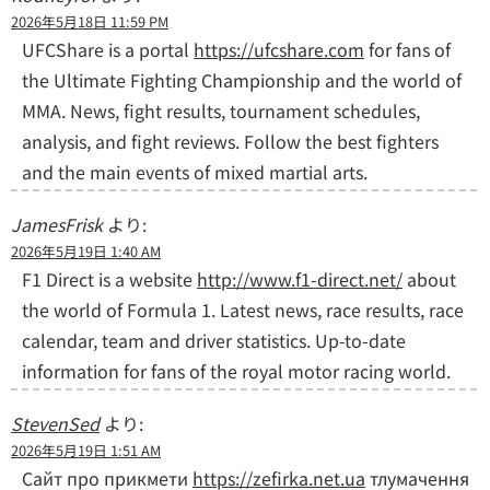
2026年5月18日 11:59 PM
UFCShare is a portal
https://ufcshare.com
for fans of
the Ultimate Fighting Championship and the world of
MMA. News, fight results, tournament schedules,
analysis, and fight reviews. Follow the best fighters
and the main events of mixed martial arts.
JamesFrisk
より:
2026年5月19日 1:40 AM
F1 Direct is a website
http://www.f1-direct.net/
about
the world of Formula 1. Latest news, race results, race
calendar, team and driver statistics. Up-to-date
information for fans of the royal motor racing world.
StevenSed
より:
2026年5月19日 1:51 AM
Сайт про прикмети
https://zefirka.net.ua
тлумачення