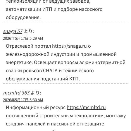
теплоизоляции от ведущих заводов,
автоматизации ИТП и подборе насосного
оборудования.
snaga 57
より:
2026年5月17日 5:29 AM
Отраслевой портал
https://snaga.ru
о
железнодорожной индустрии и промышленной
энергетике. Освещает вопросы алюминотермитной
сварки рельсов СНАГА и технического
обслуживания подстанций КТП.
mcmltd 363
より:
2026年5月17日 5:30 AM
Информационный ресурс
https://mcmltd.ru
посвященный строительным технологиям, монтажу
сэндвич-панелей и пассивной огнезащите