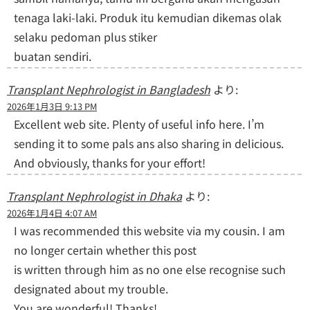
tenaga laki-laki. Produk itu kemudian dikemas olak
selaku pedoman plus stiker
buatan sendiri.
Transplant Nephrologist in Bangladesh
より:
2026年1月3日 9:13 PM
Excellent web site. Plenty of useful info here. I’m
sending it to some pals ans also sharing in delicious.
And obviously, thanks for your effort!
Transplant Nephrologist in Dhaka
より:
2026年1月4日 4:07 AM
I was recommended this website via my cousin. I am
no longer certain whether this post
is written through him as no one else recognise such
designated about my trouble.
You are wonderful! Thanks!