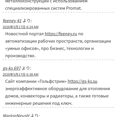
металлоконструкций с использованием
специализированных систем Promat.
feeney 41
より:
2026年5月17日 6:24 AM
Новостной портал
https://feeney.ru
по
автоматизации рабочих пространств, организации
«умных офисов», про бизнес, технологии и
производство.
gs-ks 697
より:
2026年5月17日 6:38 AM
Сайт компании «Гольфстрим»
https://gs-ks.su
энергоэффективное оборудование для отопления
домов, конвекторы и радиаторы, а также готовые
инженерные решения под ключ.
MarionNeusH
より: