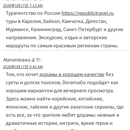
2026年5月17日 7:13 AM
Турагентство по России
https://republictravel.ru
туры в Карелия, Байкал, Камчатка, Дагестан,
Мурманск, Калининград, Санкт-Петербург и другие
направления. Экскурсии, отдых и авторские
маршруты по самым красивым регионам страны.
Marvinleaws
より:
2026年5月17日 9:42 AM
Тем, кто хочет
дорамы в хорошем качестве
без
суеты и долгих поисков, DoramaGo подойдет как
хорошим вариантом для вечернего просмотра.
Здесь можно найти корейские, китайские,
японские, тайские и другие азиатские сериалы, где
есть все, за что зрители любят дорамы: нежные и
драматичные истории, интриги, яркие герои и