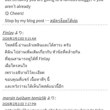
aren’t already
😉 Cheers!
Stop by my blog post …
สมัครล็อตโต้vip
Finlay
より:
2026年2月13日 9:15 AM
โพสต์นี้ อ่านแล้วเพลินและได้สาระ ครับ
ดิฉัน ไปอ่านเพิ่มเติมเกี่ยวกับ หัวข้อที่คล้ายกัน
ที่คุณสามารถดูได้ที่ Finlay
เผื่อใครสนใจ
เพราะอธิบายไว้ละเอียด
ขอบคุณที่แชร์ เนื้อหาดีๆ นี้
และหวังว่าจะได้เห็นโพสต์แนวนี้อีก
mersin tuğbam temizlik
より:
2026年2月21日 7:17 PM
naturally like your web site however you have to take