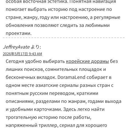
особая восточная эстетика. Понятная навигация
помогает выбрать историю под настроение по
стране, жанру, году или настроению, а регулярные
обновления позволяют следить за любимыми
проектами.
JeffreyAvate
より:
2026年5月17日 9:43 AM
Сегодня удобно выбирать
корейские дорамы
без
лишних поисков, сомнительных площадок и
бесконечных вкладок. DoramaLend собирает в
одном месте азиатские сериалы разных стран с
понятным русским переводом, краткими
описаниями, разделами по жанрам, годами выхода
и удобными карточками. Здесь легко найти
трогательную историю после работы,
напряженный триллер, сериал для хорошего