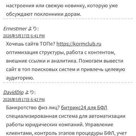
настроения или свежую новинку, которую уже
обсуждают поклонники дорам.
Ernestmer
より:
2026年5月17日 6:41 PM
Хочешь сайтв ТОПе?
https://kormclub.ru
оптимизация структуры, работа с контентом,
внешние ссылки и аналитика. Помогаем вывести
сайт в топ поисковых систем и привлечь целевую
аудиторию.
DavidDip
より:
2026年5月17日 6:42 PM
Банкротство физ лиц?
битрикс24 для БФЛ
специализированная система для автоматизации
работы юридических компаний. Управление
клиентами, контроль этапов процедуры БФЛ, учет