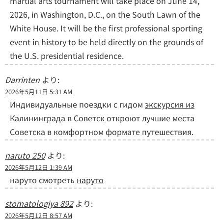
martial arts tournament will take place on June 14,
2026, in Washington, D.C., on the South Lawn of the
White House. It will be the first professional sporting
event in history to be held directly on the grounds of
the U.S. presidential residence.
Darrinten
より:
2026年5月11日 5:31 AM
Индивидуальные поездки с гидом
экскурсия из
Калининграда в Советск
откроют лучшие места
Советска в комфортном формате путешествия.
naruto 250
より:
2026年5月12日 1:39 AM
наруто смотреть
наруто
stomatologiya 892
より:
2026年5月12日 8:57 AM