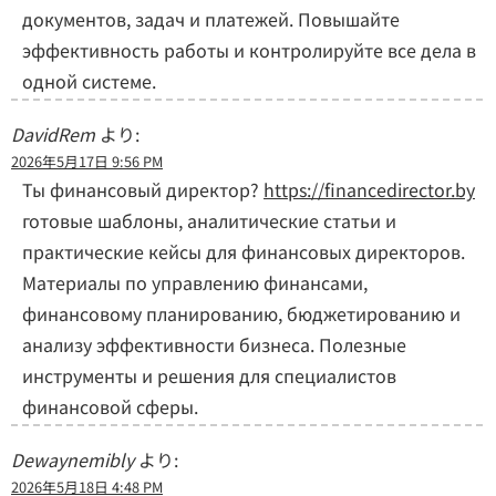
документов, задач и платежей. Повышайте
эффективность работы и контролируйте все дела в
одной системе.
DavidRem
より:
2026年5月17日 9:56 PM
Ты финансовый директор?
https://financedirector.by
готовые шаблоны, аналитические статьи и
практические кейсы для финансовых директоров.
Материалы по управлению финансами,
финансовому планированию, бюджетированию и
анализу эффективности бизнеса. Полезные
инструменты и решения для специалистов
финансовой сферы.
Dewaynemibly
より:
2026年5月18日 4:48 PM