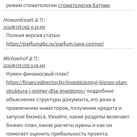
режим стоматологии
стоматология батуми
Howardceatt
より:
2026年5月14日 8:18 AM
Полная версия статьи:
https://parfumabc.ru/parfum/sara-connor/
Michaelrof
より:
2026年5月15日 8:08 AM
Нужен финаносвый план?
https://financedirector.by/investicionnyj-biznes-plan-
struktura-i-primer-dlja-investorov/
подробное
объяснение структуры документа, его роли в
привлечении инвесторов, получении кредита и
запуске бизнеса. Узнайте, какие разделы включает
бизнес-план, какие расчеты нужны и как он
помогает оценить прибыльность проекта.