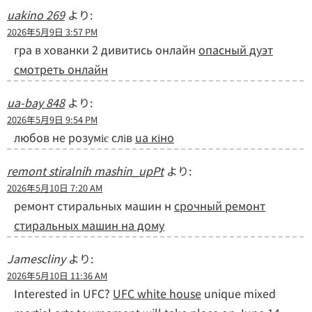
uakino 269
より:
2026年5月9日 3:57 PM
гра в хованки 2 дивитись онлайн
опасный дуэт
смотреть онлайн
ua-bay 848
より:
2026年5月9日 9:54 PM
любов не розуміє слів
ua кіно
remont stiralnih mashin_upPt
より:
2026年5月10日 7:20 AM
ремонт стиральных машин н
срочный ремонт
стиральных машин на дому
Jamescliny
より:
2026年5月10日 11:36 AM
Interested in UFC?
UFC white house
unique mixed