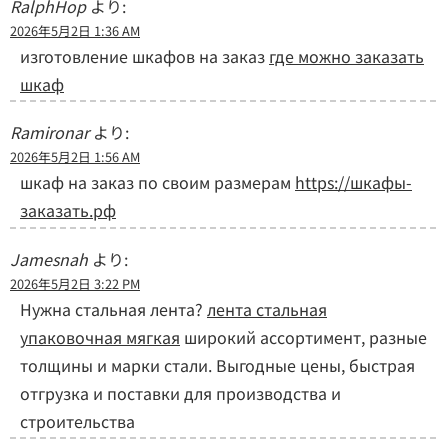
RalphHop
より:
2026年5月2日 1:36 AM
изготовление шкафов на заказ
где можно заказать
шкаф
Ramironar
より:
2026年5月2日 1:56 AM
шкаф на заказ по своим размерам
https://шкафы-
заказать.рф
Jamesnah
より:
2026年5月2日 3:22 PM
Нужна стальная лента?
лента стальная
упаковочная мягкая
широкий ассортимент, разные
толщины и марки стали. Выгодные цены, быстрая
отгрузка и поставки для производства и
строительства