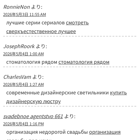
RonnieNon
より:
2026年5月3日 11:55 AM
лучшие серии сериалов
смотреть
сверхъестественное лучшее
JosephRoork
より:
2026年5月4日 1:00 AM
стоматология рядом
стоматология рядом
CharlesVam
より:
2026年5月4日 1:27 AM
современные дизайнерские светильники
купить
дизайнерскую люстру
svadebnoe agentstvo 661
より:
2026年5月4日 1:16 PM
организация недорогой свадьбы
организация