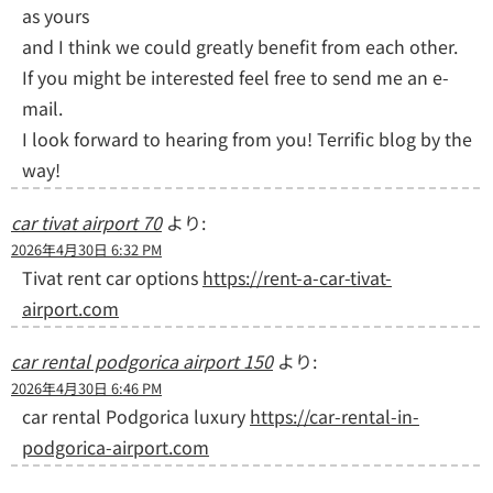
as yours
and I think we could greatly benefit from each other.
If you might be interested feel free to send me an e-
mail.
I look forward to hearing from you! Terrific blog by the
way!
car tivat airport 70
より:
2026年4月30日 6:32 PM
Tivat rent car options
https://rent-a-car-tivat-
airport.com
car rental podgorica airport 150
より:
2026年4月30日 6:46 PM
car rental Podgorica luxury
https://car-rental-in-
podgorica-airport.com