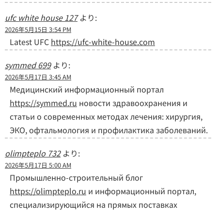
ufc white house 127
より:
2026年5月15日 3:54 PM
Latest UFC
https://ufc-white-house.com
symmed 699
より:
2026年5月17日 3:45 AM
Медицинский информационный портал
https://symmed.ru
новости здравоохранения и
статьи о современных методах лечения: хирургия,
ЭКО, офтальмология и профилактика заболеваний.
olimpteplo 732
より:
2026年5月17日 5:00 AM
Промышленно-строительный блог
https://olimpteplo.ru
и информационный портал,
специализирующийся на прямых поставках