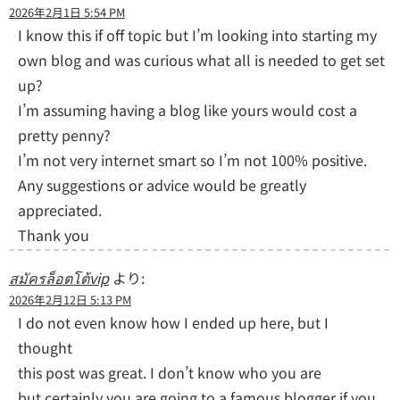
2026年2月1日 5:54 PM
I know this if off topic but I’m looking into starting my
own blog and was curious what all is needed to get set
up?
I’m assuming having a blog like yours would cost a
pretty penny?
I’m not very internet smart so I’m not 100% positive.
Any suggestions or advice would be greatly
appreciated.
Thank you
สมัครล็อตโต้vip
より:
2026年2月12日 5:13 PM
I do not even know how I ended up here, but I
thought
this post was great. I don’t know who you are
but certainly you are going to a famous blogger if you