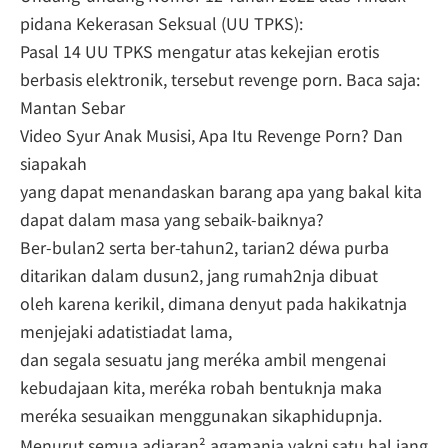
pidana Kekerasan Seksual (UU TPKS):
Pasal 14 UU TPKS mengatur atas kekejian erotis
berbasis elektronik, tersebut revenge porn. Baca saja:
Mantan Sebar
Video Syur Anak Musisi, Apa Itu Revenge Porn? Dan
siapakah
yang dapat menandaskan barang apa yang bakal kita
dapat dalam masa yang sebaik-baiknya?
Ber-bulan2 serta ber-tahun2, tarian2 déwa purba
ditarikan dalam dusun2, jang rumah2nja dibuat
oleh karena kerikil, dimana denyut pada hakikatnja
menjejaki adatistiadat lama,
dan segala sesuatu jang meréka ambil mengenai
kebudajaan kita, meréka robah bentuknja maka
meréka sesuaikan menggunakan sikaphidupnja.
Menurut semua adjaran² agamanja yakni satu hal jang