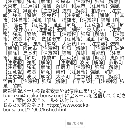
【注意報】強風［解除］ 松原市 【注意報】強風［解除］
大東市 【注意報】強風［解除］ 和泉市 【注意報】強風
［解除］ 箕面市 【注意報】強風［解除］ 柏原市 【注意
報】強風［解除］ 羽曳野市 【注意報】強風［解除］ 門真
市 【注意報】強風［解除］ 摂津市 【注意報】強風［解
除］ 高石市 【注意報】強風［解除］ 【注意報】波浪［解
除］ 藤井寺市 【注意報】強風［解除］ 東大阪市 【注意
報】強風［解除］ 泉南市 【注意報】強風［解除］ 【注意
報】波浪［解除］ 四條畷市 【注意報】強風［解除］ 交野
市 【注意報】強風［解除］ 大阪狭山市 【注意報】強風
［解除］ 阪南市 【注意報】強風［解除］ 【注意報】波浪
［解除］ 島本町 【注意報】強風［解除］ 豊能町 【注意
報】強風［解除］ 能勢町 【注意報】強風［解除］ 忠岡町
【注意報】強風［解除］ 【注意報】波浪［解除］ 熊取町
【注意報】強風［解除］ 田尻町 【注意報】強風［解除］
【注意報】波浪［解除］ 岬町 【注意報】強風［解除］
【注意報】波浪［解除］ 太子町 【注意報】強風［解除］
河南町 【注意報】強風［解除］ 千早赤阪村 【注意報】強
風［解除］
防災情報メールの設定変更や配信停止を行うには
touroku@osaka-bousai.net
に空メールを送信してくださ
い。ご案内の返信メールを送付します。
おおさか防災ネット https://www.osaka-
bousai.net/27000/kisho.html
未分類