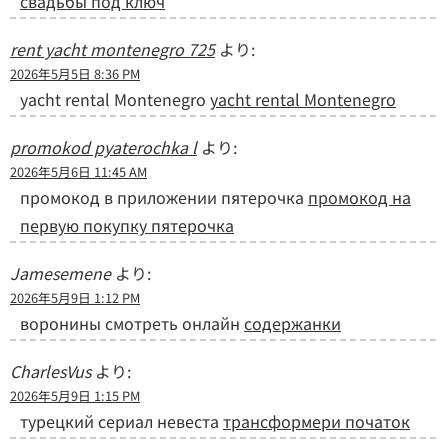
свадьбы под ключ
rent yacht montenegro 725
より:
2026年5月5日 8:36 PM
yacht rental Montenegro
yacht rental Montenegro
promokod pyaterochka l
より:
2026年5月6日 11:45 AM
промокод в приложении пятерочка
промокод на
первую покупку пятерочка
Jamesemene
より:
2026年5月9日 1:12 PM
воронины смотреть онлайн
содержанки
CharlesVus
より:
2026年5月9日 1:15 PM
турецкий сериал невеста
трансформери початок