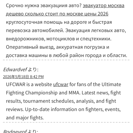
Срочно нужна эвакуациия авто?
эвакуатор москва
дешево сколько стоит по москве цены 2026
круглосуточная помощь на дороге и быстрая
перевозка автомобилей. Эвакуация легковых авто,
внедорожников, мотоциклов и спецтехники.
Оперативный выезд, аккуратная погрузка и
доставка машины в любой район города и области.
Edwardvef
より:
2026年5月18日 8:42 PM
UFCWAR is a website
ufcwar
for fans of the Ultimate
Fighting Championship and MMA. Latest news, fight
results, tournament schedules, analysis, and fight
reviews. Up-to-date information on fighters, events,
and major fights.
Rodneyrof
より: