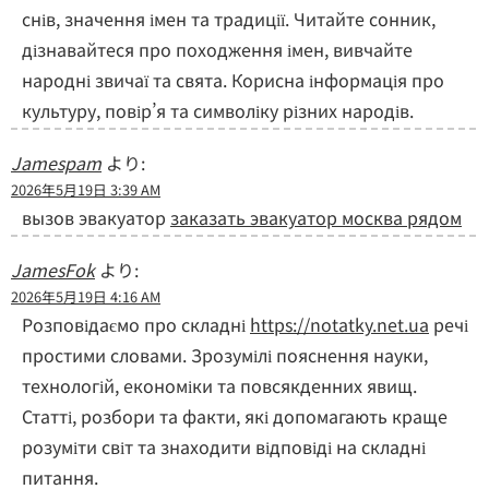
снів, значення імен та традиції. Читайте сонник,
дізнавайтеся про походження імен, вивчайте
народні звичаї та свята. Корисна інформація про
культуру, повір’я та символіку різних народів.
Jamespam
より:
2026年5月19日 3:39 AM
вызов эвакуатор
заказать эвакуатор москва рядом
JamesFok
より:
2026年5月19日 4:16 AM
Розповідаємо про складні
https://notatky.net.ua
речі
простими словами. Зрозумілі пояснення науки,
технологій, економіки та повсякденних явищ.
Статті, розбори та факти, які допомагають краще
розуміти світ та знаходити відповіді на складні
питання.