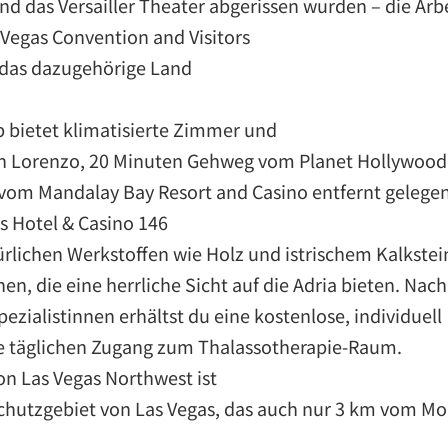
d das Versailler Theater abgerissen wurden – die Ar
 Vegas Convention and Visitors
d das dazugehörige Land
ip bietet klimatisierte Zimmer und
San Lorenzo, 20 Minuten Gehweg vom Planet Hollywood
 vom Mandalay Bay Resort and Casino entfernt gelegen
s Hotel & Casino 146
rlichen Werkstoffen wie Holz und istrischem Kalkstein
n, die eine herrliche Sicht auf die Adria bieten. Nach
zialistinnen erhältst du eine kostenlose, individuell
 täglichen Zugang zum Thalassotherapie-Raum.
on Las Vegas Northwest ist
schutzgebiet von Las Vegas, das auch nur 3 km vom M