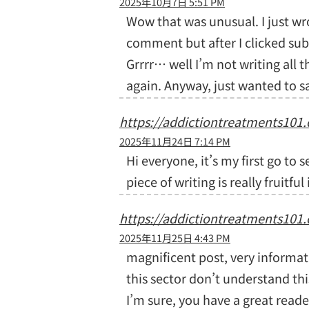
2025年10月7日 5:51 PM
Wow that was unusual. I just wr
comment but after I clicked s
Grrrr… well I’m not writing all t
again. Anyway, just wanted to s
https://addictiontreatments101
2025年11月24日 7:14 PM
Hi everyone, it’s my first go to 
piece of writing is really fruitf
https://addictiontreatments101
2025年11月25日 4:43 PM
magnificent post, very informat
this sector don’t understand th
I’m sure, you have a great reade