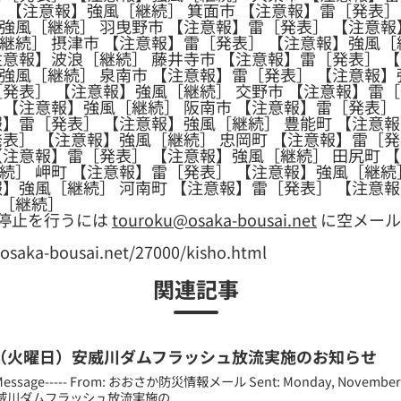
］ 【注意報】強風［継続］ 箕面市 【注意報】雷［発表］
強風［継続］ 羽曳野市 【注意報】雷［発表］ 【注意報
継続］ 摂津市 【注意報】雷［発表］ 【注意報】強風［
注意報】波浪［継続］ 藤井寺市 【注意報】雷［発表］ 
強風［継続］ 泉南市 【注意報】雷［発表］ 【注意報】
［発表］ 【注意報】強風［継続］ 交野市 【注意報】雷
 【注意報】強風［継続］ 阪南市 【注意報】雷［発表］
報】雷［発表］ 【注意報】強風［継続］ 豊能町 【注意
発表］ 【注意報】強風［継続］ 忠岡町 【注意報】雷［
【注意報】雷［発表］ 【注意報】強風［継続］ 田尻町 
続］ 岬町 【注意報】雷［発表］ 【注意報】強風［継続
報】強風［継続］ 河南町 【注意報】雷［発表］ 【注意報
風［継続］
停止を行うには
touroku@osaka-bousai.net
に空メール
a-bousai.net/27000/kisho.html
関連記事
日（火曜日）安威川ダムフラッシュ放流実施のお知らせ
al Message----- From: おおさか防災情報メール Sent: Monday, November 1
川ダムフラッシュ放流実施の...