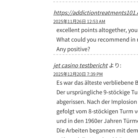
https://addictiontreatments101
2025年11月26日 12:53 AM
excellent points altogether, yo
What could you recommend in re
Any positive?
jet casino testbericht
より:
2025年12月20日 7:39 PM
Es war das älteste verbliebene 
Der ursprüngliche 9-stöckige T
abgerissen. Nach der Implosion
gefolgt vom 8-stöckigen Turm v
und in den 1960er Jahren Türme
Die Arbeiten begannen mit de