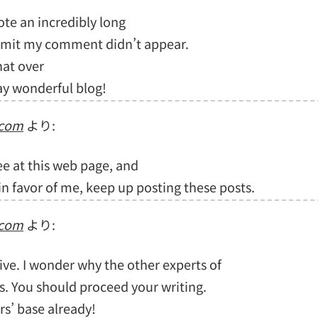
ote an incredibly long
ubmit my comment didn’t appear.
hat over
ay wonderful blog!
.com
より:
see at this web page, and
ul in favor of me, keep up posting these posts.
.com
より:
ive. I wonder why the other experts of
is. You should proceed your writing.
rs’ base already!