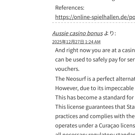
References:
https://online-spielhallen.de/p
Aussie casino bonus
より:
2025年12月27日 1:24 AM
And right now you are at a casi
can be used to safely pay for se
vouchers.
The Neosurf is a perfect alternat
However, due to its impeccable
This has become a standard for 
This license guarantees that St
practices and complies with the
operates under a Curaçao licens
all necessary regulatory standa