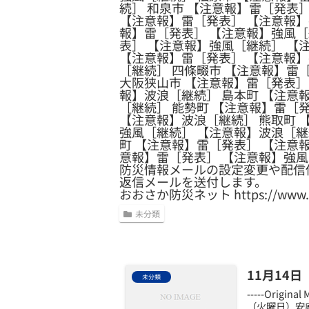
続］ 和泉市 【注意報】雷［発表
【注意報】雷［発表］ 【注意報】
報】雷［発表］ 【注意報】強風［
表］ 【注意報】強風［継続］ 【
【注意報】雷［発表］ 【注意報】
［継続］ 四條畷市 【注意報】雷
大阪狭山市 【注意報】雷［発表］
報】波浪［継続］ 島本町 【注意
［継続］ 能勢町 【注意報】雷［
【注意報】波浪［継続］ 熊取町 
強風［継続］ 【注意報】波浪［継
町 【注意報】雷［発表］ 【注意
意報】雷［発表］ 【注意報】強
防災情報メールの設定変更や配信
返信メールを送付します。
おおさか防災ネット https://www.osak
未分類
11月14
未分類
-----Origin
（火曜日）安威