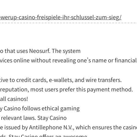
owerup-casino-freispiele-ihr-schlussel-zum-sieg/
no that uses Neosurf. The system
rvices online without revealing one’s name or financial
ive to credit cards, e-wallets, and wire transfers.
 reputation, most users prefer this payment method.
all casinos!
ay Casino follows ethical gaming
 relevant laws. Stay Casino
e issued by Antillephone N.V., which ensures the casi
rds. Stay Casino offers an awesome