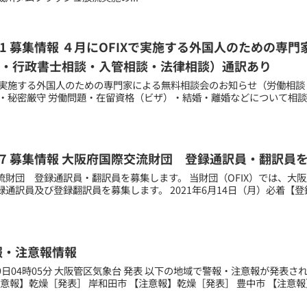
03.31 募集情報 ４月にOFIXで実施する外国人のための
・行政書士相談・入管相談・法律相談）通訳あり
Xで実施する外国人のための専門家による無料相談会のお知らせ（労働相
料・秘密厳守 労働問題・在留資格（ビザ）・結婚・離婚などについて相
05.17 募集情報 大阪府国際交流財団 登録通訳員・翻訳員
流財団 登録通訳員・翻訳員を募集します。 当財団（OFIX）では、大
録通訳員及び登録翻訳員を募集します。 2021年6月14日（月）必着【
報・注意報情報
月29日04時05分 大阪管区気象台 発表 以下の地域で警報・注意報が発表
注意報】乾燥［発表］ 岸和田市 【注意報】乾燥［発表］ 豊中市 【注意報】