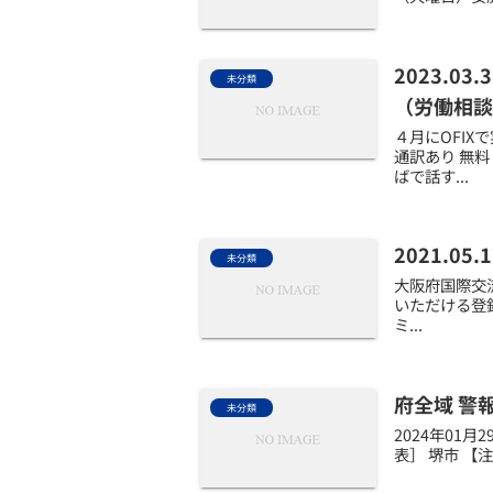
2023.
未分類
（労働相談
４月にOFI
通訳あり 無
ばで話す...
2021.
未分類
大阪府国際交
いただける登
ミ...
府全域 警
未分類
2024年01
表］ 堺市 【