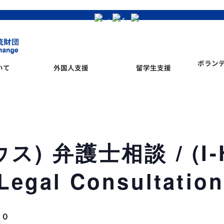
ボラン
いて
外国人支援
留学生支援
ス) 弁護士相談 / (I-
Legal Consultatio
０