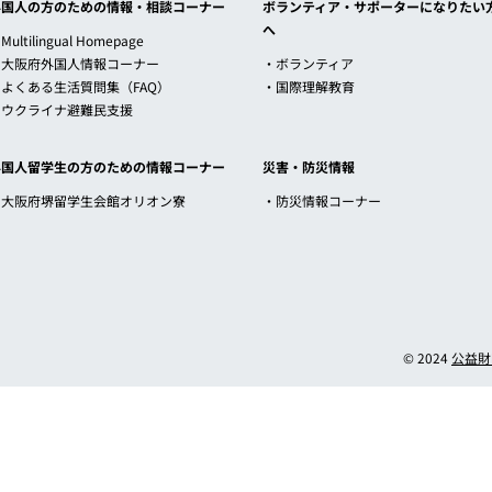
外国人の方のための情報・相談コーナー
ボランティア・サポーターになりたい
へ
Multilingual Homepage
・大阪府外国人情報コーナー
・ボランティア
・よくある生活質問集（FAQ）
・国際理解教育
・ウクライナ避難民支援
外国人留学生の方のための情報コーナー
災害・防災情報
・大阪府堺留学生会館オリオン寮
・防災情報コーナー
© 2024
公益財