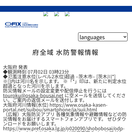
府全域 水防警報情報
大阪府 発表
◆観測時刻 07月02日 03時23分
◆氾濫注意水位(レベル2水位)超過 –茨木市– [茨木川*]
※[]内は河川名を示します。 ※「*」印は、新たに判定水位
超過となった河川を示します。
防災情報メールの設定変更や配信停止を行うには
touroku@osaka-bousai.net
に空メールを送信してくださ
い。ご案内の返信メールを送付します。
大阪府河川情報(水位) https://www.osaka-kasen-
portal.net/suibou/smartphone/ja/suii.html
（広報）大阪防災アプリ 各種気象情報や避難情報などの防
災情報をお届けするスマートフォンアプリです。 ぜひダウ
ンロードをお願いします。
https://www.pref.osaka.lg.jp/o020090/shobobosai/odp-