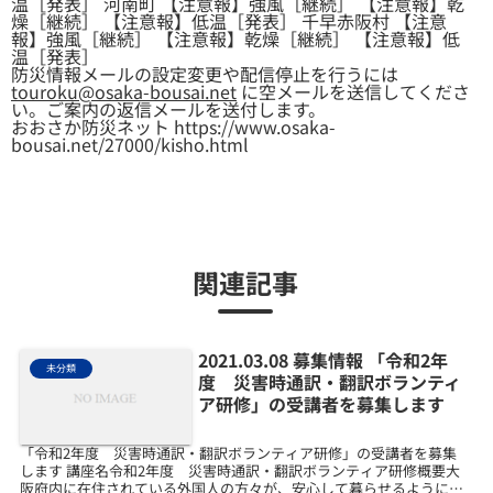
温［発表］ 河南町 【注意報】強風［継続］ 【注意報】乾
燥［継続］ 【注意報】低温［発表］ 千早赤阪村 【注意
報】強風［継続］ 【注意報】乾燥［継続］ 【注意報】低
温［発表］
防災情報メールの設定変更や配信停止を行うには
touroku@osaka-bousai.net
に空メールを送信してくださ
い。ご案内の返信メールを送付します。
おおさか防災ネット https://www.osaka-
bousai.net/27000/kisho.html
関連記事
2021.03.08 募集情報 「令和2年
未分類
度 災害時通訳・翻訳ボランティ
ア研修」の受講者を募集します
「令和2年度 災害時通訳・翻訳ボランティア研修」の受講者を募集
します 講座名令和2年度 災害時通訳・翻訳ボランティア研修概要大
阪府内に在住されている外国人の方々が、安心して暮らせるように多