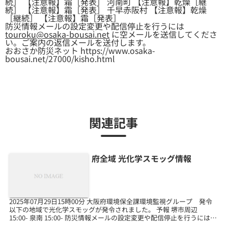
続］ 【注意報】霜［発表］ 河南町 【注意報】乾燥［継
続］ 【注意報】霜［発表］ 千早赤阪村 【注意報】乾燥
［継続］ 【注意報】霜［発表］
防災情報メールの設定変更や配信停止を行うには
touroku@osaka-bousai.net
に空メールを送信してくださ
い。ご案内の返信メールを送付します。
おおさか防災ネット https://www.osaka-
bousai.net/27000/kisho.html
関連記事
府全域 光化学スモッグ情報
2025年07月29日15時00分 大阪府環境保全課環境監視グループ 発令
以下の地域で光化学スモッグが発令されました。 予報 堺市周辺
15:00- 泉南 15:00- 防災情報メールの設定変更や配信停止を行うには
touroku@osa...